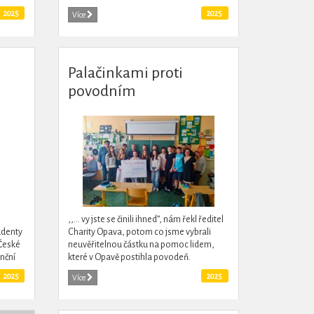
toho, jak se mladí lidé mohou aktivně...
2025
2025
Více
Palačinkami proti
povodním
,,... vy jste se činili ihned”, nám řekl ředitel
udenty
Charity Opava, potom co jsme vybrali
České
neuvěřitelnou částku na pomoc lidem,
nční
které v Opavě postihla povodeň.
ostí.
2025
2025
Více