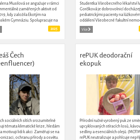
ena Musilová se angažuje v rámci
Studentka Všeobecného lékařství I
nmentálně zaměřených aktivit od
Gorčíková je dobrovolnicí docházej
019, kdy založila Ekotým na
pediatrickými pacienty na lůžkové
nském Gymnáziu. Spolupracuje na
oddělení Všeobecné fakultní nemo
tu Posílení resilience venkova a
zároveň působí jako fakultní
2025
Více
ace lokálních aktérů a...
koordinátorka v Dobrovolnickém...
eáš Čech
rePUK deodorační
eenfluencer)
ekopuk
ch sociálních sítích srozumitelně
Přírodní ručně vyrobený puk ze směs
luji témata klimatické krize, hledám
upcyklovaných stíracích losů, kávo
a motivuji lidi k akci. Zaměřuji se na
sedliny a esenciálních olejů. (MOT
onizaci, ochranu přírody a osvětu.
rePUK neutralizuje a pohlcuje nepř