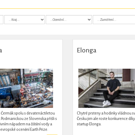
a
Elonga
Čermák spolu s devatenáctiletou
Chytré prsteny a hodinky vládnou sv
Podmanickou ze Slovenska přišli s
Česku jim ale roste konkurence díky
ivním nápadem na čištění vody a
startup Elonga.
i evropské ocenění Earth Prize.