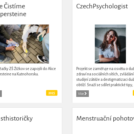
e Čistíme
CzechPsychologist
lpersteine
 žačky ZŠ Žižkov se zapojili do Akce
Projekt se zaměřuje na osvětu o d
rsteine na Kutnohorsku.
zdraví na sociálních sítích, zvládání
studijní zátěže a destigmatizaci du
obtíží. Snaží se sdílet praktické tipy,
motivovat mladé v péči o duševní z
2025
Více
a...
sthistoričky
Menstruační pohoto