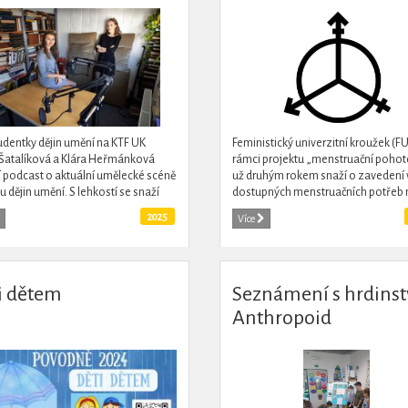
udentky dějin umění na KTF UK
Feministický univerzitní kroužek (FU
Šatalíková a Klára Heřmánková
rámci projektu „menstruační pohot
í podcast o aktuální umělecké scéně
už druhým rokem snaží o zavedení 
u dějin umění. S lehkostí se snaží
dostupných menstruačních potřeb 
et zajímavé informace z oboru i
alespoň jednu dámskou toaletu v 
2025
Více
budově...
i dětem
Seznámení s hrdins
Anthropoid