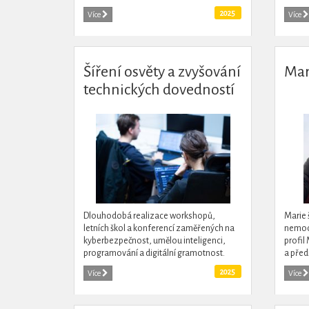
proměnlivé době. Film vznikl z nezávislé
2025
Více
Více
iniciativy jako výsledek...
Šíření osvěty a zvyšování
Mar
technických dovedností
veřejnosti
Dlouhodobá realizace workshopů,
Marie 
letních škol a konferencí zaměřených na
nemoci
kyberbezpečnost, umělou inteligenci,
profil
programování a digitální gramotnost.
a před
Akce jsou určeny nejen pro žáky
psychi
2025
Více
Více
základních škol a jejich učitele, ale i...
ovlivň