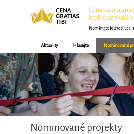
Cena za občansko
kteří pozitivně o
Nominujte jednotlivce n
Aktuality
Hlasujte
Nominované pr
Předchozí
Nominované projekty