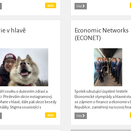
pachy.
2025
Více
ie v hlavě
Economic Networks
(ECONET)
šíří osvětu o duševním zdraví a
Spolek sdružující úspěšné řešitele
. Především skrze instagramový
Ekonomické olympiády a hlavně st
 Marie v hlavě, dále pak skrze besedy
se zájmem o finance a ekonomii v 
nášky. Stigma související s
Republice, zaměřený na rozvoj fina
ckými problémy je obrovské a
gramotnosti a praktické využití znal
2025
Více
uje hodně (nejen...