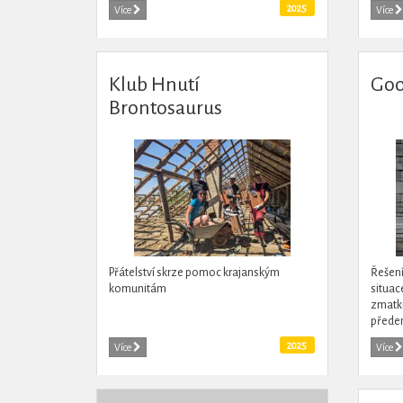
2025
Více
Více
Klub Hnutí
Goo
Brontosaurus
Dobrodošli
Přátelství skrze pomoc krajanským
Řešení
komunitám
situac
zmatku
předem
setkal
2025
Více
Více
tradičn