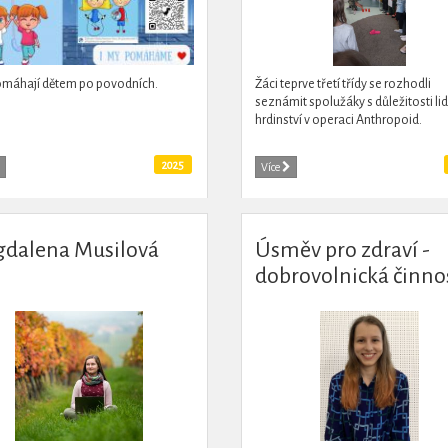
omáhají dětem po povodních.
Žáci teprve třetí třídy se rozhodli
seznámit spolužáky s důležitosti l
hrdinství v operaci Anthropoid.
2025
Více
dalena Musilová
Úsměv pro zdraví -
dobrovolnická činno
Ivy Gorčíkové