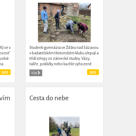
K) se v
Studenti gymnázia ve Žďáru nad Sázavou
ovost"
v badatelském Historickém klubu slepují a
volně
třídí střepy ze zámecké studny. Vázy,
na
talíře, pokličky nebo kachle vyhozené
každé
před stovkami let a rozbité na kusy
2025
2025
Více
pomalu skládají dohromady.
tvím
Cesta do nebe