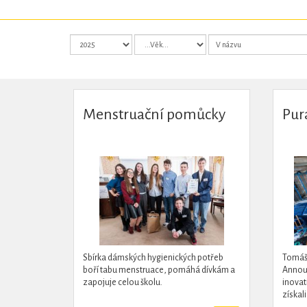
Menstruační pomůcky
Pur
Sbírka dámských hygienických potřeb
Tomáš 
boří tabu menstruace, pomáhá dívkám a
Annou 
zapojuje celou školu.
inovat
získal