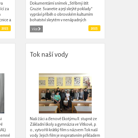
va
Dokumentární snímek „Stříbrný štít
ící za
Gruzie. Svanetie a její skrýté poklady“
m
vypráví příběh o obrovském kulturním
cnice a
bohatství skrytém v nenápadných
kostelích nejodlehlejších částí Kavkazu.
2025
2025
Více
Tento projekt...
Tok naší vody
i
Naši žáci a členové Ekotýmu II. stupně ze
vé
Základní školy a gymnázia ve Vítkově, p.
MAL)
o., vytvořili krátký film s názvem Tok naší
íjemné
vody. Jejich film je inspirativním příkladem