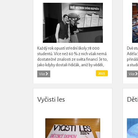
Každý rok opustí střední školy 78 000
Dvě st
studentů. Více než 60 % z nich však nemá
Adéla 
dostatečné znalosti ze světa financí. Je to,
přináš
jako kdyby dostali řidičák, aniž by věděli,
a studi
jak se řadí nebo brzdí. Cílem Nekrachni
přináš
2025
Více
Více
je...
těm,...
Vyčisti les
Dět