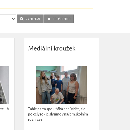
VYHLEDAT
ZRUŠIT FILTR
Mediální kroužek
ětu. V
Tahle parta spolužáků není vidět, ale
po celý rok je slyšíme v našem školním
rozhlase.