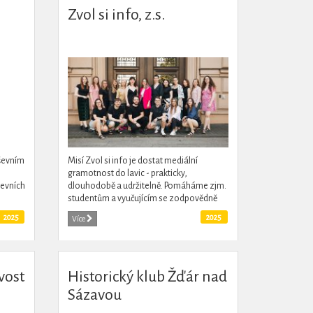
Zvol si info, z.s.
uševním
Misí Zvol si info je dostat mediální
gramotnost do lavic - prakticky,
ševních
dlouhodobě a udržitelně. Pomáháme zjm.
studentům a vyučujícím se zodpovědně
draví
pohybovat v digitálním světě. To děláme
2025
2025
Více
pomocí interaktivních...
vost
Historický klub Žďár nad
Sázavou