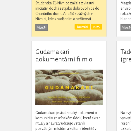
Studentka ZŠ Nivnice začala z vlastní
Magdal
iniciativi docházet jako dobrovolnice do
enviro
Charitního domu Andělů strážných v
roku 2
Nivnici, kde s nadšením a pečlivostí
blane
připravuje různé činnosti pro klienty
projek
Laureáti
2025
Více
Více
charitníoho domu.
aktiviz
Gudamakari -
Tad
dokumentární film o
(gr
horských komunitách
Gruzie
Gudamakari je studentský dokument o
Na svý
komunitě v gruzínském údolí, která skrze
vysvět
rituály a návraty udržuje vztah k
řešení 
posvátným místům a kulturní identitě v
dekarb