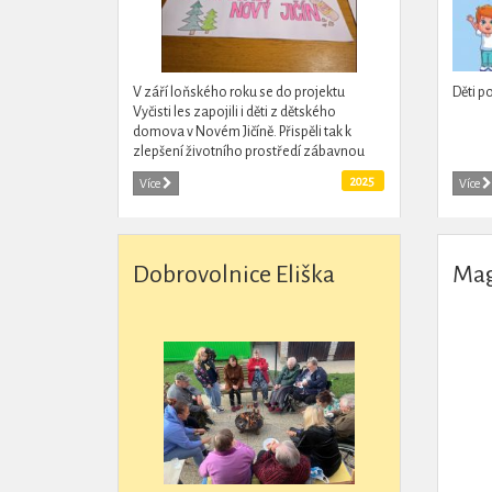
V září loňského roku se do projektu
Děti p
Vyčisti les zapojili i děti z dětského
domova v Novém Jičíně. Přispěli tak k
zlepšení životního prostředí zábavnou
formou soužtěže od Nového Jičína až po
2025
Více
Více
Teplice nad Bečvou.
Dobrovolnice Eliška
Mag