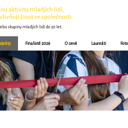
u aktivitu mladých lidí,
vlivňují život ve společnosti.
ebo skupiny mladých lidí do 30 let.
ojekty
Finalisté 2026
O ceně
Laureáti
Foto