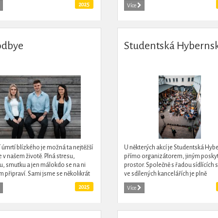
2025
Více
dbye
Studentská Hyberns
 úmrtí blízkého je možná ta nejtěžší
U některých akcí je Studentská Hyb
e v našem životě. Plná stresu,
přímo organizátorem, jiným posky
, smutku a jen málokdo se na ni
prostor. Společně s řadou sídlících 
 připraví. Sami jsme se několikrát
ve sdílených kancelářích je plně
i s neempatickým jednáním
integrovanou součástí dění v Kamp
2025
Více
ích...
Hybernská, pořádá...