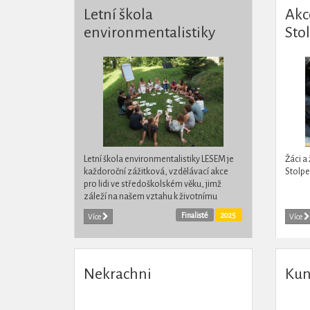
Letní škola
Akc
environmentalistiky
Sto
LESEM
Letní škola environmentalistiky LESEM je
Žáci a
každoroční zážitková, vzdělávací akce
Stolpe
pro lidi ve středoškolském věku, jimž
záleží na našem vztahu k životnímu
prostředí i sobě navzájem, chtějí poznat
Finalisté
2025
Více
Více
podobně...
Nekrachni
Kun