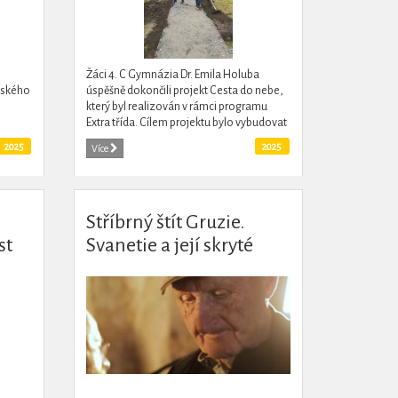
Žáci 4. C Gymnázia Dr. Emila Holuba
idského
úspěšně dokončili projekt Cesta do nebe,
který byl realizován v rámci programu
Extra třída. Cílem projektu bylo vybudovat
bezpečnější a pohodlnější cestu mezi
2025
2025
Více
sídlištěm Na Mušce...
Stříbrný štít Gruzie.
st
Svanetie a její skryté
poklady