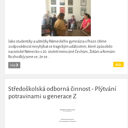
Jako student/ky a učitel/ky Německého gymnázia v Praze cítíme
zodpovědnost nevyhýbat se tragickým událostem, které způsobilo
nacistické Německo v 20. století mimo jiné Čechům, Židům a Romům:
Rozhodli/y jsme se, že se...
2021
Více
Středoškolská odborná činnost - Plýtvání
potravinami u generace Z