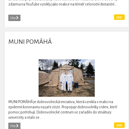
zdarma na YouTube vznikly jako reakce na téměř celoroční distanční...
2021
Více
MUNI POMÁHÁ
MUNI POMÁHÁ je dobrovolnická iniciativa, která vznikla v reakci na
epidemii koronaviru na jaře 2020. Propojuje dobrovolníky s těmi, kteří
pomoc potřebují. Dobrovolnické centrum se zařadilo do struktury
univerzity a stalo se...
2021
Více