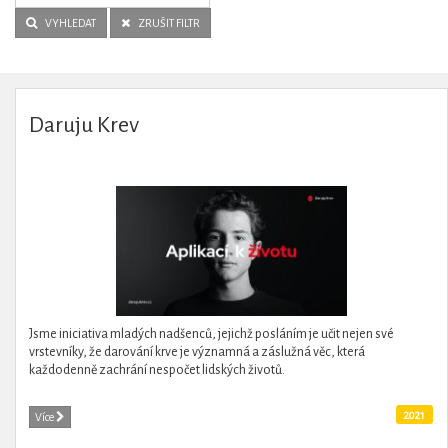
VYHLEDAT
ZRUŠIT FILTR
Daruju Krev
Jsme iniciativa mladých nadšenců, jejichž posláním je učit nejen své
vrstevníky, že darování krve je významná a záslužná věc, která
každodenně zachrání nespočet lidských životů.
2021
Více