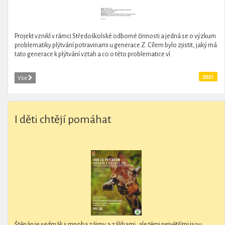
Projekt vznikl v rámci Středoškolské odborné činnosti a jedná se o výzkum
problematiky plýtvání potravinami u generace Z. Cílem bylo zjistit, jaký má
tato generace k plýtvání vztah a co o této problematice ví.
2021
Více
I děti chtějí pomáhat
Štěpán je sedmák s mnoha zájmy a zálibami, ale těmi největšími jsou