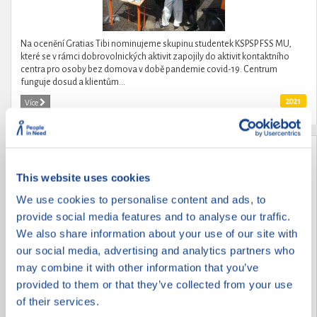
Na ocenění Gratias Tibi nominujeme skupinu studentek KSPSP FSS MU,
které se v rámci dobrovolnických aktivit zapojily do aktivit kontaktního
centra pro osoby bez domova v době pandemie covid-19. Centrum
funguje dosud a klientům...
2021
Více
Zachraň planetu
This website uses cookies
We use cookies to personalise content and ads, to
provide social media features and to analyse our traffic.
We also share information about your use of our site with
our social media, advertising and analytics partners who
may combine it with other information that you’ve
provided to them or that they’ve collected from your use
of their services.
Prostřednictvím společenské deskové hry, zaměřené na osvětu, prevenci a