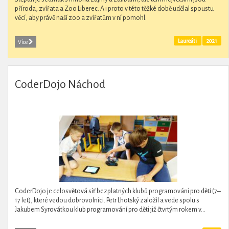
příroda, zvířata a Zoo Liberec. A i proto v této těžké době udělal spoustu
věcí, aby právě naší zoo a zvířatům v ní pomohl.
Laureáti
2021
Více
CoderDojo Náchod
CoderDojo je celosvětová síť bezplatných klubů programování pro děti (7–
17 let), které vedou dobrovolníci. Petr Lhotský založil a vede spolu s
Jakubem Syrovátkou klub programování pro děti již čtvrtým rokem v...