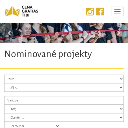
Předchozí
Dalš
Nominované projekty