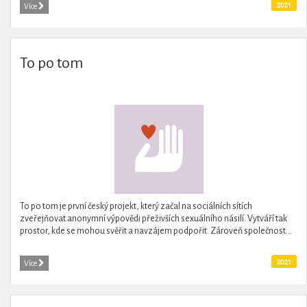
2021
Více
To po tom
To po tom je první český projekt, který začal na sociálních sítích
zveřejňovat anonymní výpovědi přeživších sexuálního násilí. Vytváří tak
prostor, kde se mohou svěřit a navzájem podpořit. Zároveň společnost...
2021
Více