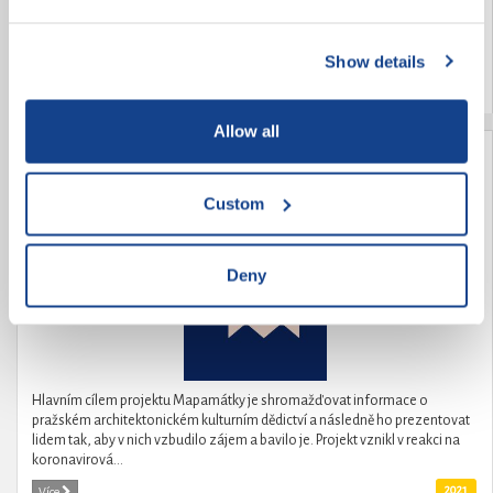
edukaci v oblasti ochrany životního prostředí, vzděláváme mládež
enviromentální výchově k naší planetě, a to nejen naučnou, ale také...
Show details
2021
Více
Allow all
Mapamátky
Custom
Deny
Hlavním cílem projektu Mapamátky je shromažďovat informace o
pražském architektonickém kulturním dědictví a následně ho prezentovat
lidem tak, aby v nich vzbudilo zájem a bavilo je. Projekt vznikl v reakci na
koronavirová...
2021
Více