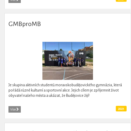
GMBproMB
Je skupina aktivních studentů moravskobudějovického gymnázia, která
pořádá různé kulturní a sportovní akce. Jejich cílem je zpříjemnit život
obyvatel našeho města a ukázat, že Budějovice žijí!
2021
Více