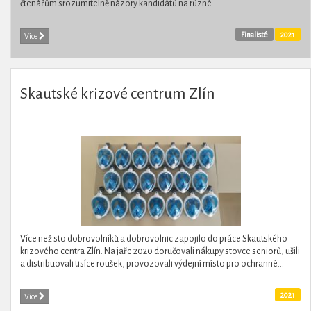
čtenářům srozumitelně názory kandidátů na různé...
Finalisté
2021
Více
Skautské krizové centrum Zlín
Více než sto dobrovolníků a dobrovolnic zapojilo do práce Skautského
krizového centra Zlín. Na jaře 2020 doručovali nákupy stovce seniorů, ušili
a distribuovali tisíce roušek, provozovali výdejní místo pro ochranné...
2021
Více