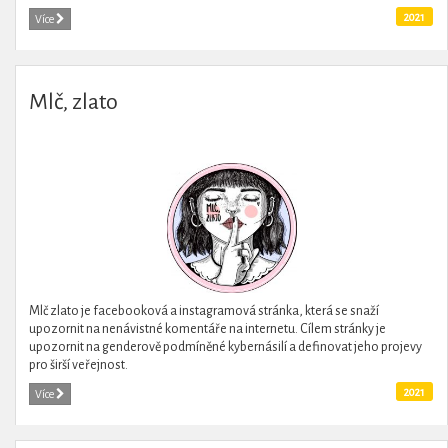
2021
Více
Mlč, zlato
Mlč zlato je facebooková a instagramová stránka, která se snaží
upozornit na nenávistné komentáře na internetu. Cílem stránky je
upozornit na genderově podmíněné kybernásilí a definovat jeho projevy
pro širší veřejnost.
2021
Více