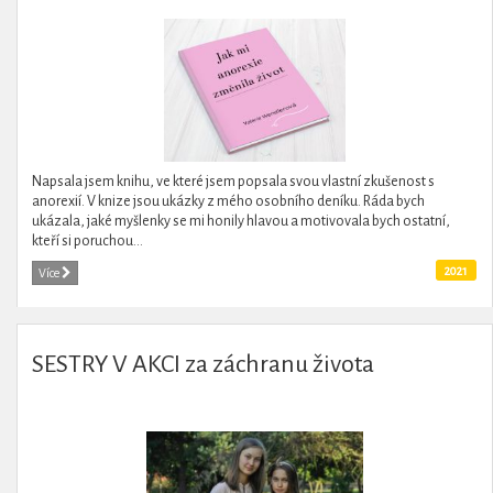
Napsala jsem knihu, ve které jsem popsala svou vlastní zkušenost s
anorexií. V knize jsou ukázky z mého osobního deníku. Ráda bych
ukázala, jaké myšlenky se mi honily hlavou a motivovala bych ostatní,
kteří si poruchou...
2021
Více
SESTRY V AKCI za záchranu života