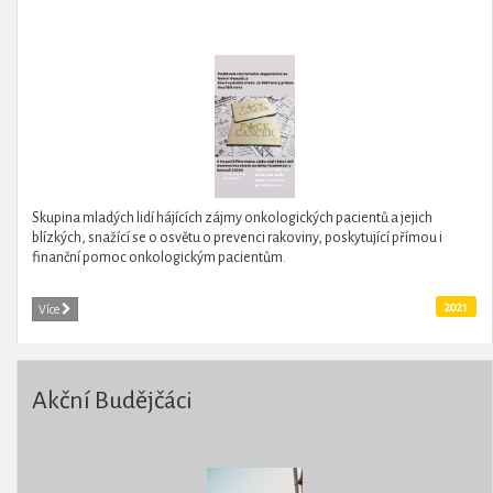
Skupina mladých lidí hájících zájmy onkologických pacientů a jejich
blízkých, snažící se o osvětu o prevenci rakoviny, poskytující přímou i
finanční pomoc onkologickým pacientům.
2021
Více
Akční Budějčáci