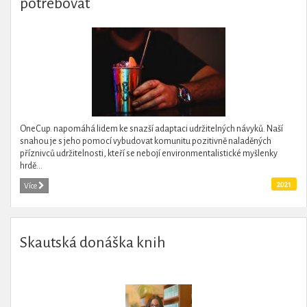
potřebovat
OneCup. napomáhá lidem ke snazší adaptaci udržitelných návyků. Naší
snahou je s jeho pomocí vybudovat komunitu pozitivně naladěných
příznivců udržitelnosti, kteří se nebojí environmentalistické myšlenky
hrdě...
2021
Více
Skautská donáška knih