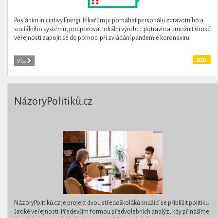
Posláním iniciativy Energii lékařům je pomáhat personálu zdravotního a
sociálního systému, podporovat lokální výrobce potravin a umožnit široké
veřejnosti zapojit se do pomoci při zvládání pandemie koronaviru.
2021
Více
NázoryPolitiků.cz
NázoryPolitiků.cz je projekt dvou středoškoláků snažící se přiblížit politiku
široké veřejnosti. Především formou předvolebních analýz, kdy přinášíme