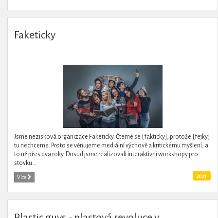
Faketicky
Jsme nezisková organizace Faketicky. Čteme se [fakticky], protože [fejky]
tu nechceme. Proto se věnujeme mediální výchově a kritickému myšlení, a
to už přes dva roky. Dosud jsme realizovali interaktivní workshopy pro
stovku...
2021
Více
Plastic guys - plastová revoluce v