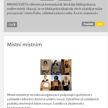
MNOHO SVĚTŮ v Jilemnici je komunita lidí, která žije lidská práva na
malém městě. Ukazují, že se lidská práva týkají nás všech a každý je může
prosazovat. I mimo Prahu, zdánlivě na konci světa. A co to znamená v...
Finalisté
2021
Více
Místní místním
Místní místním je nezisková organizace podporující společnost v
solidaritě s lidmi bez domova a lidmi v nouzi. Vytváříme síť solidárních
podniků otevřených lidem v nouzi. S umělci se zkušeností s
bezdomovectvím...