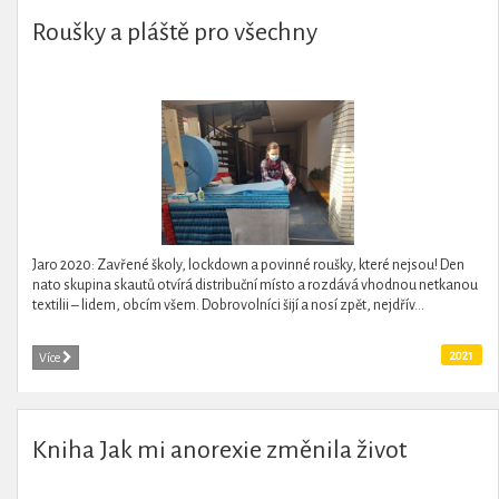
Roušky a pláště pro všechny
Jaro 2020: Zavřené školy, lockdown a povinné roušky, které nejsou! Den
nato skupina skautů otvírá distribuční místo a rozdává vhodnou netkanou
textilii – lidem, obcím všem. Dobrovolníci šijí a nosí zpět, nejdřív...
2021
Více
Kniha Jak mi anorexie změnila život