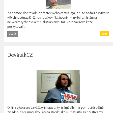
Za pomoci dobrovolnic z Mateřského centra Jája, z.s. se podařilo vytvořit
v Rychnově nad Kněžnou rouškovník Jájovník, který byl umístěn na
největším rychnovském sídlišti a v první fázi koronavirové krize
poskytoval...
2021
Více
DevátákCZ
Online výuka pro deváťáky i maturanty, jejímž cílem je pomoci úspěšně
zvládnout přijímací zkoušky na střední školu i maturitu. Denní streamy