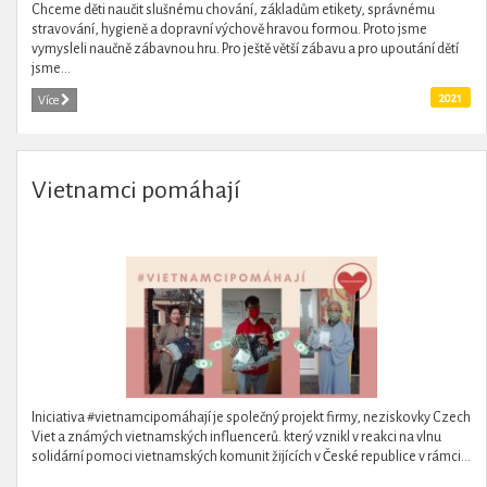
Chceme děti naučit slušnému chování, základům etikety, správnému
stravování, hygieně a dopravní výchově hravou formou. Proto jsme
vymysleli naučně zábavnou hru. Pro ještě větší zábavu a pro upoutání dětí
jsme...
2021
Více
Vietnamci pomáhají
Iniciativa #vietnamcipomáhají je společný projekt firmy, neziskovky Czech
Viet a známých vietnamských influencerů. který vznikl v reakci na vlnu
solidární pomoci vietnamských komunit žijících v České republice v rámci...