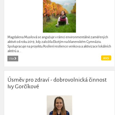
Magdalena Musilová se angažuje v rámci environmentálně zaměřených
aktivit od roku 2019, kdy založila Ekotým na blanenském Gymnáziu.
Spolupracuje na projektu Posílení resilience venkova a aktivizace lokálních
aktérů a...
2025
Více
Úsměv pro zdraví - dobrovolnická činnost
Ivy Gorčíkové