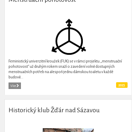
Feministický univerzitní kroužek (FUK) se v rámci projektu „menstruační
pohotovost" už druhým rokem snaží o zavedení volně dostupných
menstruačních potřeb na alespoň jednu dámskou toaletu v každé
budově...
2025
Více
Historický klub Žďár nad Sázavou