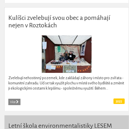
Kulíšci zvelebují svou obec a pomáhají
nejen v Roztokách
Zvelebují nehostinný pozemek, kde zakládají záhony i místo pro zvířata -
komunitní zahradu. Učí se tak využít plochu v místě svého bydliště a změnit
ji ekologickými cestami k lepšímu - společnému využití. Během...
2025
Více
Letní škola environmentalistiky LESEM