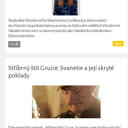
Studentka Všeobecného lékařství Iva Gorčíková je dobrovolnicí
docházející za pediatrickými pacienty na lůžkovém oddělení Všeobecné
fakultní nemocnice a zároveň působí jako fakultní koordinátorka v
Dobrovolnickém...
2025
Více
Stříbrný štít Gruzie. Svanetie a její skryté
poklady
Dokumentární snímek „Stříbrný štít Gruzie. Svanetie a její skrýté poklady“