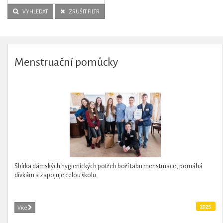
VYHLEDAT
ZRUŠIT FILTR
Menstruační pomůcky
Sbírka dámských hygienických potřeb boří tabu menstruace, pomáhá
dívkám a zapojuje celou školu.
2025
Více