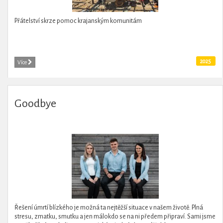
Přátelství skrze pomoc krajanským komunitám
2025
Více
Goodbye
Řešení úmrtí blízkého je možná ta nejtěžší situace v našem životě. Plná
stresu, zmatku, smutku a jen málokdo se na ni předem připraví. Sami jsme