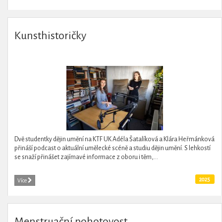
Kunsthistoričky
Dvě studentky dějin umění na KTF UK Adéla Šatalíková a Klára Heřmánková
přináší podcast o aktuální umělecké scéně a studiu dějin umění. S lehkostí
se snaží přinášet zajímavé informace z oboru i těm,...
2025
Více
Menstruační pohotovost