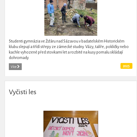
Studenti gymnázia ve Žďáru nad Sázavou v badatelském Historickém
klubu slepují a třídí střepy ze zámecké studny. Vázy, talíře, pokličky nebo
kachle vyhozené před stovkami let a rozbité na kusy pomalu skládají
dohromady.
2025
Více
Vyčisti les