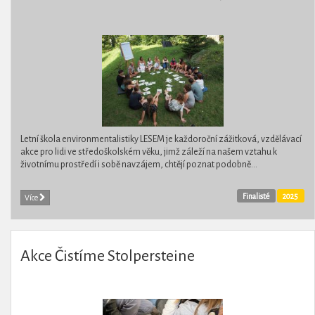
Letní škola environmentalistiky LESEM je každoroční zážitková, vzdělávací
akce pro lidi ve středoškolském věku, jimž záleží na našem vztahu k
životnímu prostředí i sobě navzájem, chtějí poznat podobně...
Finalisté
2025
Více
Akce Čistíme Stolpersteine