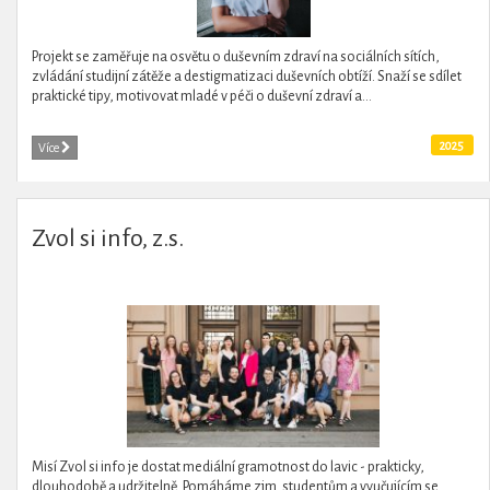
Projekt se zaměřuje na osvětu o duševním zdraví na sociálních sítích,
zvládání studijní zátěže a destigmatizaci duševních obtíží. Snaží se sdílet
praktické tipy, motivovat mladé v péči o duševní zdraví a...
2025
Více
Zvol si info, z.s.
Misí Zvol si info je dostat mediální gramotnost do lavic - prakticky,
dlouhodobě a udržitelně. Pomáháme zjm. studentům a vyučujícím se