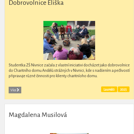
Dobrovolnice Eliška
Studentka ZŠ Nivnice začala z vlastní iniciativi docházet jako dobrovolnice
do Charitního domu Andělů strážných v Nivnici, kde s nadšením a pečlivostí
připravuje různé činnosti pro klienty charitníoho domu.
Laureáti
2025
Více
Magdalena Musilová