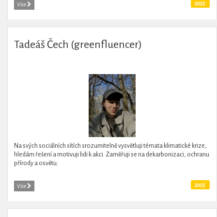
2025
Více
Tadeáš Čech (greenfluencer)
Na svých sociálních sítích srozumitelně vysvětluji témata klimatické krize,
hledám řešení a motivuji lidi k akci. Zaměřuji se na dekarbonizaci, ochranu
přírody a osvětu.
2025
Více