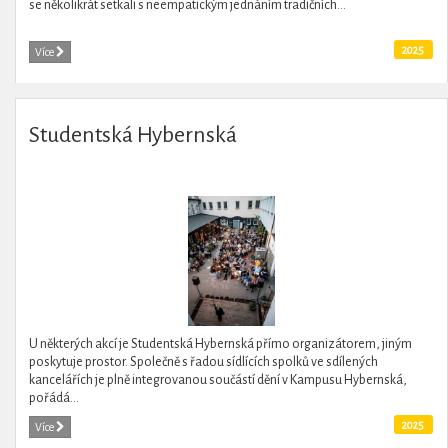
se několikrát setkali s neempatickým jednáním tradičních...
2025
Více
Studentská Hybernská
U některých akcí je Studentská Hybernská přímo organizátorem, jiným
poskytuje prostor. Společně s řadou sídlících spolků ve sdílených
kancelářích je plně integrovanou součástí dění v Kampusu Hybernská,
pořádá...
2025
Více