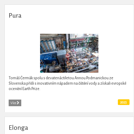
Pura
Tomáš Čermák spolu s devatenáctiletou Annou Podmanickou ze
Slovenska přišli s inovativním nápadem na čištění vody a získali evropské
ocenění Earth Prize.
2025
Více
Elonga