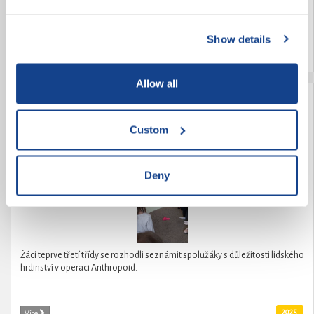
Show details
2025
Více
Allow all
Seznámení s hrdinstvím Anthropoid
Custom
Deny
Žáci teprve třetí třídy se rozhodli seznámit spolužáky s důležitosti lidského
hrdinství v operaci Anthropoid.
2025
Více