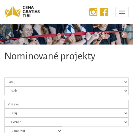
Předchozí
Dalš
Nominované projekty