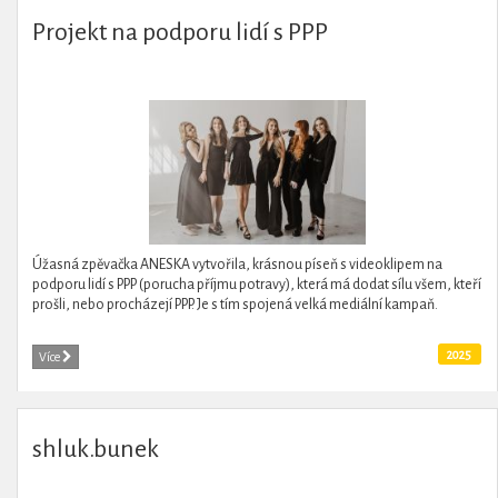
Projekt na podporu lidí s PPP
Úžasná zpěvačka ANESKA vytvořila, krásnou píseň s videoklipem na
podporu lidí s PPP (porucha příjmu potravy), která má dodat sílu všem, kteří
prošli, nebo procházejí PPP. Je s tím spojená velká mediální kampaň.
2025
Více
shluk.bunek