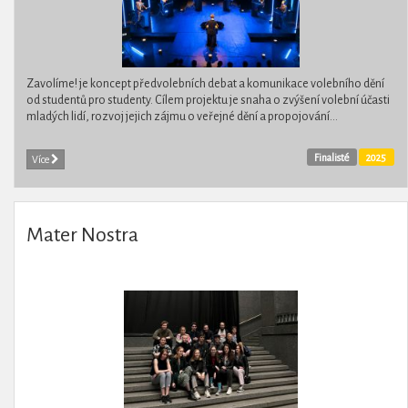
Zavolíme! je koncept předvolebních debat a ​​komunikace volebního dění
od studentů pro studenty. Cílem projektu je snaha o zvýšení volební účasti
mladých lidí, rozvoj jejich zájmu o veřejné dění a propojování...
Finalisté
2025
Více
Mater Nostra