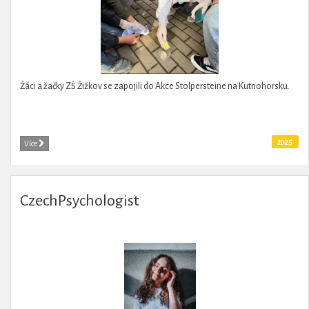
Žáci a žačky ZŠ Žižkov se zapojili do Akce Stolpersteine na Kutnohorsku.
2025
Více
CzechPsychologist