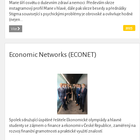
Marie šíří osvětu o duševním zdraví a nemoci. Především skrze
instagramový profil Marie v hlavě, dále pak skrze besedy a přednášky.
Stigma související s psychickými problémy je obrovské a ovlivňuje hodně
(nejen...
2025
Více
Economic Networks (ECONET)
Spolek sdružující úspěšné řešitele Ekonomické olympiády a hlavně
studenty se zájmem o finance a ekonomii v České Republice, zaměřený na
rozvoj finanční gramotnosti a praktické využití znalostí.