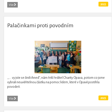
2025
Více
Palačinkami proti povodním
,,... vy jste se činili ihned”, nám řekl ředitel Charity Opava, potom co jsme
vybrali neuvěřitelnou částku na pomoc lidem, které v Opavě postihla
povodeň.
2025
Více