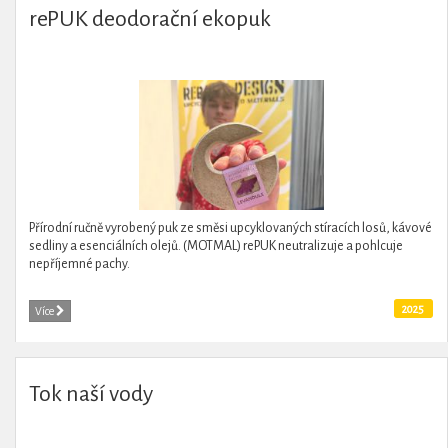
rePUK deodorační ekopuk
Přírodní ručně vyrobený puk ze směsi upcyklovaných stíracích losů, kávové
sedliny a esenciálních olejů. (MOTMAL) rePUK neutralizuje a pohlcuje
nepříjemné pachy.
2025
Více
Tok naší vody