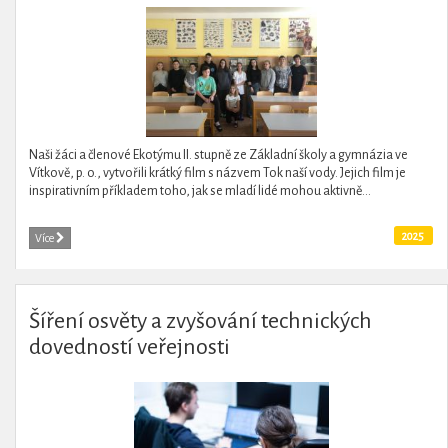
Naši žáci a členové Ekotýmu II. stupně ze Základní školy a gymnázia ve
Vítkově, p. o., vytvořili krátký film s názvem Tok naší vody. Jejich film je
inspirativním příkladem toho, jak se mladí lidé mohou aktivně...
2025
Více
Šíření osvěty a zvyšování technických
dovedností veřejnosti