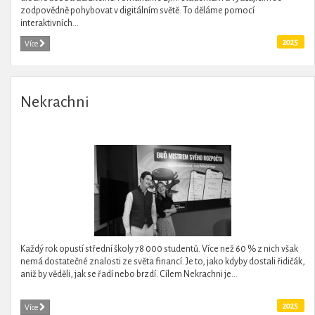
zodpovědně pohybovat v digitálním světě. To děláme pomocí
interaktivních...
2025
Více
Nekrachni
Každý rok opustí střední školy 78 000 studentů. Více než 60 % z nich však
nemá dostatečné znalosti ze světa financí. Je to, jako kdyby dostali řidičák,
aniž by věděli, jak se řadí nebo brzdí. Cílem Nekrachni je...
2025
Více