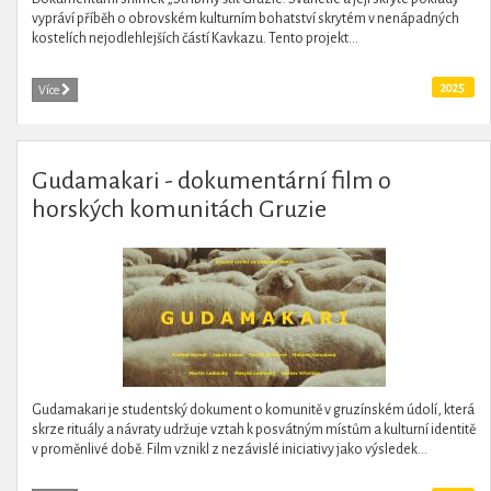
vypráví příběh o obrovském kulturním bohatství skrytém v nenápadných
kostelích nejodlehlejších částí Kavkazu. Tento projekt...
2025
Více
Gudamakari - dokumentární film o
horských komunitách Gruzie
Gudamakari je studentský dokument o komunitě v gruzínském údolí, která
skrze rituály a návraty udržuje vztah k posvátným místům a kulturní identitě
v proměnlivé době. Film vznikl z nezávislé iniciativy jako výsledek...