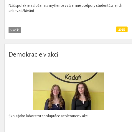
Náš spolek je založen na myšlence vzájemné podpory studentů a jejich
sebevzdělávání.
2025
Více
Demokracie v akci
Škola jako laborator spolupráce a tolerance v akci.