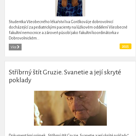
Studentka Všeobecného lékařství Iva Gorčíková je dobrovolnicí
docházející za pediatrickými pacienty na lůžkovém oddělení Všeobecné
fakultní nemocnice a zároveň působí jako fakultní koordinátorka v
Dobrovolnickém...
2025
Více
Stříbrný štít Gruzie. Svanetie a její skryté
poklady
Dokumentární snímek „Stříbrný štít Gruzie. Svanetie a její skrýté poklady“