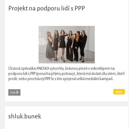
Projekt na podporu lidí s PPP
Úžasná zpěvačka ANESKA vytvořila, krásnou píseň s videoklipem na
podporu lidí s PPP (porucha příjmu potravy), která má dodat sílu všem, kteří
prošli, nebo procházejí PPP. Je s tím spojená velká mediální kampaň.
2025
Více
shluk.bunek