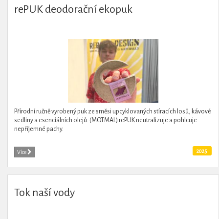
rePUK deodorační ekopuk
Přírodní ručně vyrobený puk ze směsi upcyklovaných stíracích losů, kávové
sedliny a esenciálních olejů. (MOTMAL) rePUK neutralizuje a pohlcuje
nepříjemné pachy.
2025
Více
Tok naší vody