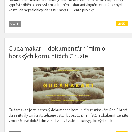
vypráví příběh o obrovském kulturním bohatství skrytém v nenápadných
kostelích nejodlehlejších částí Kavkazu. Tento projekt...
2025
Více
Gudamakari - dokumentární film o
horských komunitách Gruzie
Gudamakari je studentský dokument o komunitě v gruzínském údolí, která
skrze rituály a návraty udržuje vztah k posvátným místům a kulturní identitě
v proměnlivé době. Film vznikl z nezávislé iniciativy jako výsledek...