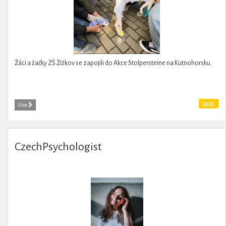
Žáci a žačky ZŠ Žižkov se zapojili do Akce Stolpersteine na Kutnohorsku.
2025
Více
CzechPsychologist