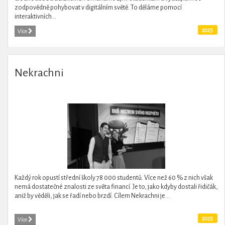
zodpovědně pohybovat v digitálním světě. To děláme pomocí
interaktivních...
2025
Více
Nekrachni
Každý rok opustí střední školy 78 000 studentů. Více než 60 % z nich však
nemá dostatečné znalosti ze světa financí. Je to, jako kdyby dostali řidičák,
aniž by věděli, jak se řadí nebo brzdí. Cílem Nekrachni je...
2025
Více