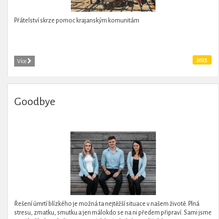
Přátelství skrze pomoc krajanským komunitám
2025
Více
Goodbye
Řešení úmrtí blízkého je možná ta nejtěžší situace v našem životě. Plná
stresu, zmatku, smutku a jen málokdo se na ni předem připraví. Sami jsme