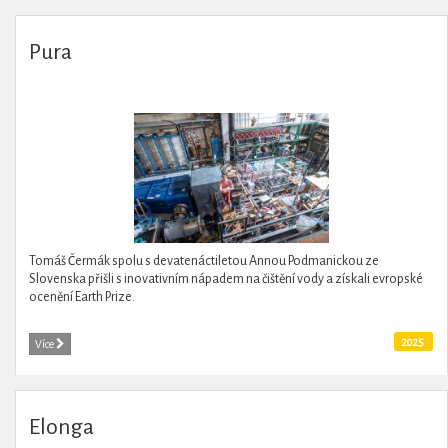
Pura
Tomáš Čermák spolu s devatenáctiletou Annou Podmanickou ze
Slovenska přišli s inovativním nápadem na čištění vody a získali evropské
ocenění Earth Prize.
2025
Více
Elonga