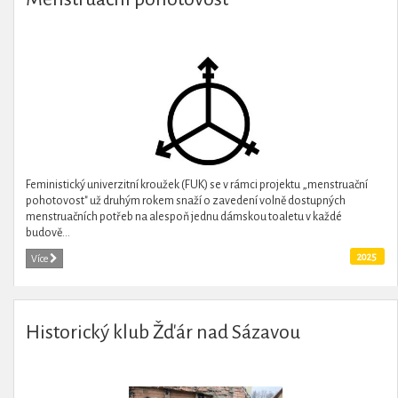
Feministický univerzitní kroužek (FUK) se v rámci projektu „menstruační
pohotovost" už druhým rokem snaží o zavedení volně dostupných
menstruačních potřeb na alespoň jednu dámskou toaletu v každé
budově...
2025
Více
Historický klub Žďár nad Sázavou