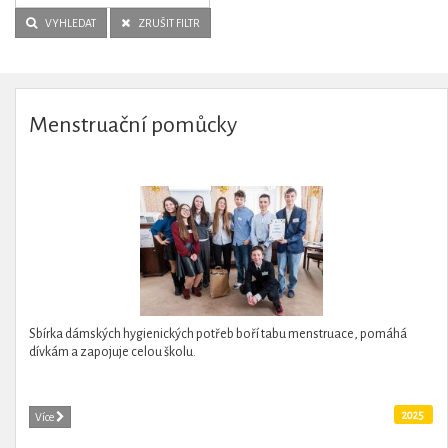
VYHLEDAT
ZRUŠIT FILTR
Menstruační pomůcky
Sbírka dámských hygienických potřeb boří tabu menstruace, pomáhá
dívkám a zapojuje celou školu.
2025
Více