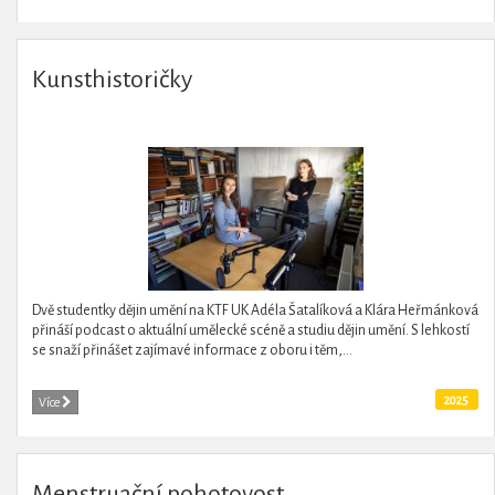
Kunsthistoričky
Dvě studentky dějin umění na KTF UK Adéla Šatalíková a Klára Heřmánková
přináší podcast o aktuální umělecké scéně a studiu dějin umění. S lehkostí
se snaží přinášet zajímavé informace z oboru i těm,...
2025
Více
Menstruační pohotovost