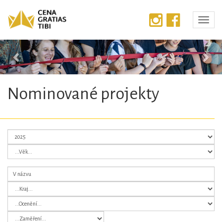
Předchozí
Dalš
Nominované projekty