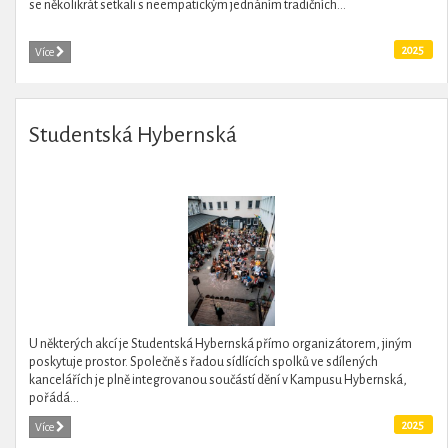
se několikrát setkali s neempatickým jednáním tradičních...
2025
Více
Studentská Hybernská
U některých akcí je Studentská Hybernská přímo organizátorem, jiným
poskytuje prostor. Společně s řadou sídlících spolků ve sdílených
kancelářích je plně integrovanou součástí dění v Kampusu Hybernská,
pořádá...
2025
Více