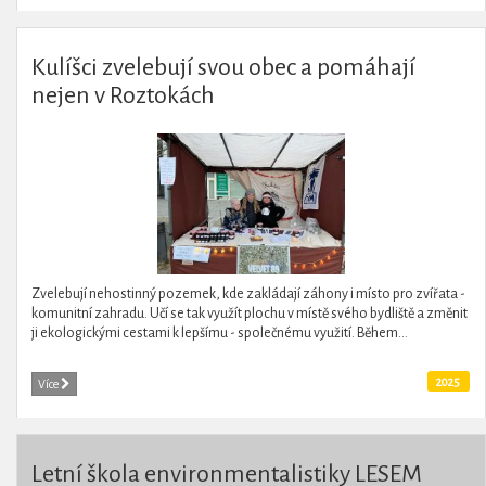
Kulíšci zvelebují svou obec a pomáhají
nejen v Roztokách
Zvelebují nehostinný pozemek, kde zakládají záhony i místo pro zvířata -
komunitní zahradu. Učí se tak využít plochu v místě svého bydliště a změnit
ji ekologickými cestami k lepšímu - společnému využití. Během...
2025
Více
Letní škola environmentalistiky LESEM