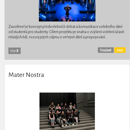
Zavolíme! je koncept předvolebních debat a ​​komunikace volebního dění
od studentů pro studenty. Cílem projektu je snaha o zvýšení volební účasti
mladých lidí, rozvoj jejich zájmu o veřejné dění a propojování...
Finalisté
2025
Více
Mater Nostra