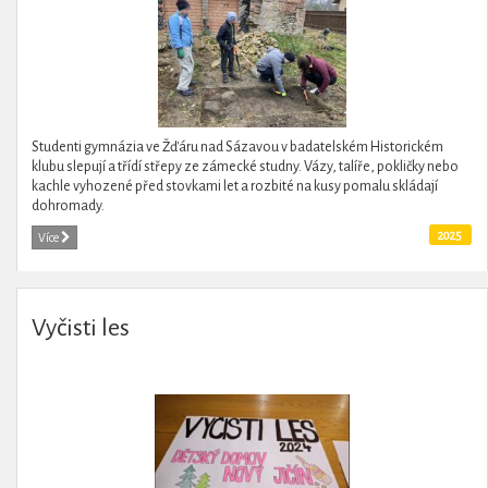
Studenti gymnázia ve Žďáru nad Sázavou v badatelském Historickém
klubu slepují a třídí střepy ze zámecké studny. Vázy, talíře, pokličky nebo
kachle vyhozené před stovkami let a rozbité na kusy pomalu skládají
dohromady.
2025
Více
Vyčisti les