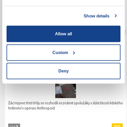
Show details
2025
Více
Allow all
Seznámení s hrdinstvím Anthropoid
Custom
Deny
Žáci teprve třetí třídy se rozhodli seznámit spolužáky s důležitosti lidského
hrdinství v operaci Anthropoid.
2025
Více