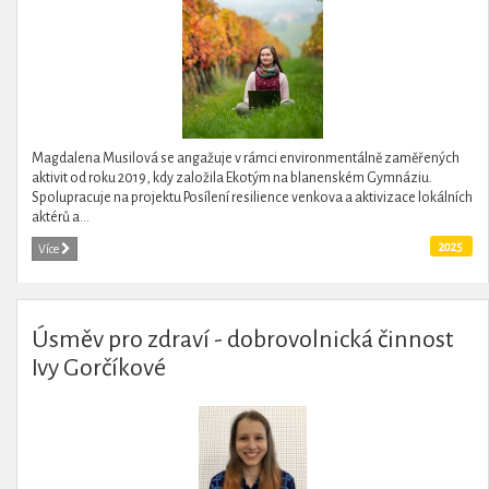
Magdalena Musilová se angažuje v rámci environmentálně zaměřených
aktivit od roku 2019, kdy založila Ekotým na blanenském Gymnáziu.
Spolupracuje na projektu Posílení resilience venkova a aktivizace lokálních
aktérů a...
2025
Více
Úsměv pro zdraví - dobrovolnická činnost
Ivy Gorčíkové