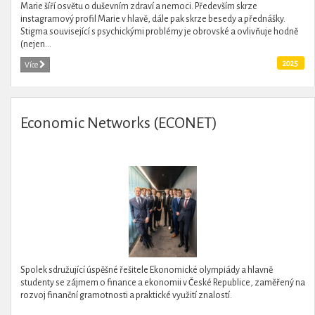
Marie šíří osvětu o duševním zdraví a nemoci. Především skrze
instagramový profil Marie v hlavě, dále pak skrze besedy a přednášky.
Stigma související s psychickými problémy je obrovské a ovlivňuje hodně
(nejen...
2025
Více
Economic Networks (ECONET)
Spolek sdružující úspěšné řešitele Ekonomické olympiády a hlavně
studenty se zájmem o finance a ekonomii v České Republice, zaměřený na
rozvoj finanční gramotnosti a praktické využití znalostí.