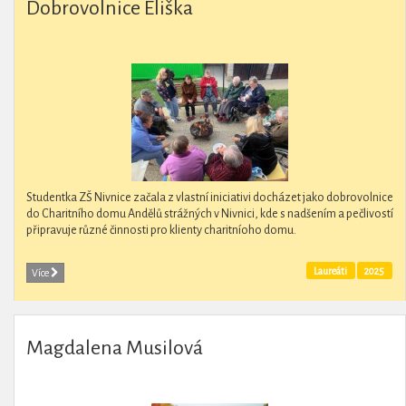
Dobrovolnice Eliška
Studentka ZŠ Nivnice začala z vlastní iniciativi docházet jako dobrovolnice
do Charitního domu Andělů strážných v Nivnici, kde s nadšením a pečlivostí
připravuje různé činnosti pro klienty charitníoho domu.
Laureáti
2025
Více
Magdalena Musilová