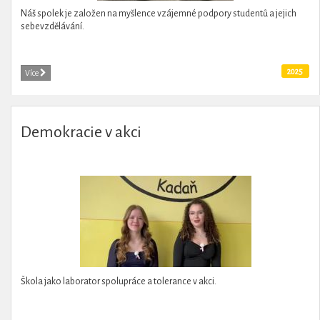
Náš spolek je založen na myšlence vzájemné podpory studentů a jejich
sebevzdělávání.
2025
Více
Demokracie v akci
Škola jako laborator spolupráce a tolerance v akci.