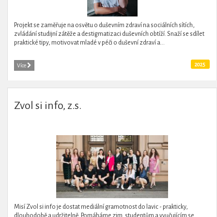
Projekt se zaměřuje na osvětu o duševním zdraví na sociálních sítích,
zvládání studijní zátěže a destigmatizaci duševních obtíží. Snaží se sdílet
praktické tipy, motivovat mladé v péči o duševní zdraví a...
2025
Více
Zvol si info, z.s.
Misí Zvol si info je dostat mediální gramotnost do lavic - prakticky,
dlouhodobě a udržitelně. Pomáháme zjm. studentům a vyučujícím se