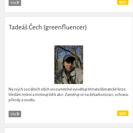
2025
Více
Tadeáš Čech (greenfluencer)
Na svých sociálních sítích srozumitelně vysvětluji témata klimatické krize,
hledám řešení a motivuji lidi k akci. Zaměřuji se na dekarbonizaci, ochranu
přírody a osvětu.
2025
Více