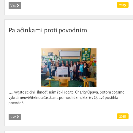
2025
Více
Palačinkami proti povodním
,,... vy jste se činili ihned”, nám řekl ředitel Charity Opava, potom co jsme
vybrali neuvěřitelnou částku na pomoc lidem, které v Opavě postihla
povodeň.
2025
Více