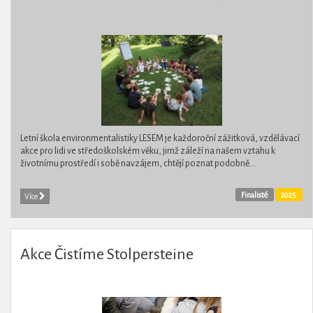
Letní škola environmentalistiky LESEM je každoroční zážitková, vzdělávací
akce pro lidi ve středoškolském věku, jimž záleží na našem vztahu k
životnímu prostředí i sobě navzájem, chtějí poznat podobně...
Finalisté
2025
Více
Akce Čistíme Stolpersteine