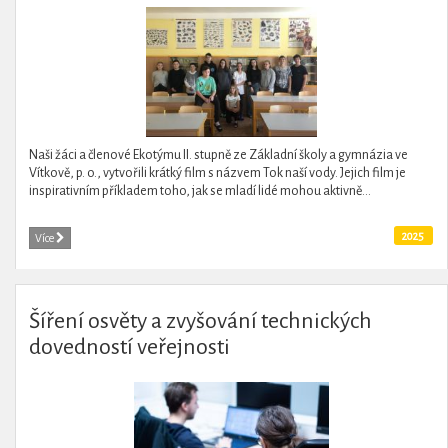
Naši žáci a členové Ekotýmu II. stupně ze Základní školy a gymnázia ve
Vítkově, p. o., vytvořili krátký film s názvem Tok naší vody. Jejich film je
inspirativním příkladem toho, jak se mladí lidé mohou aktivně...
2025
Více
Šíření osvěty a zvyšování technických
dovedností veřejnosti