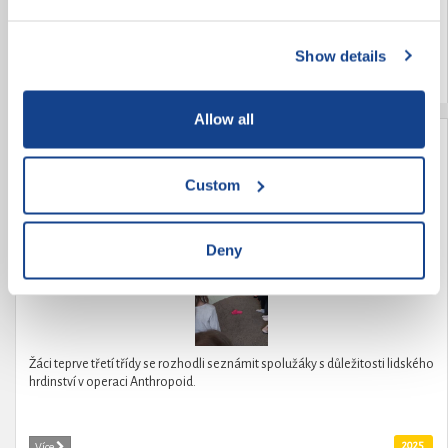
Show details
2025
Více
Allow all
Seznámení s hrdinstvím Anthropoid
Custom
Deny
Žáci teprve třetí třídy se rozhodli seznámit spolužáky s důležitosti lidského
hrdinství v operaci Anthropoid.
2025
Více