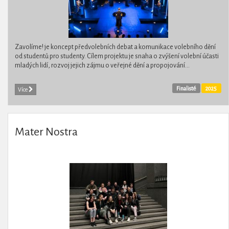
Zavolíme! je koncept předvolebních debat a ​​komunikace volebního dění
od studentů pro studenty. Cílem projektu je snaha o zvýšení volební účasti
mladých lidí, rozvoj jejich zájmu o veřejné dění a propojování...
Finalisté
2025
Více
Mater Nostra