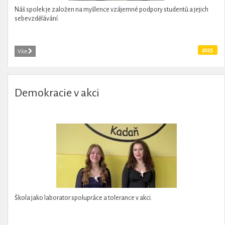
Náš spolek je založen na myšlence vzájemné podpory studentů a jejich
sebevzdělávání.
2025
Více
Demokracie v akci
Škola jako laborator spolupráce a tolerance v akci.