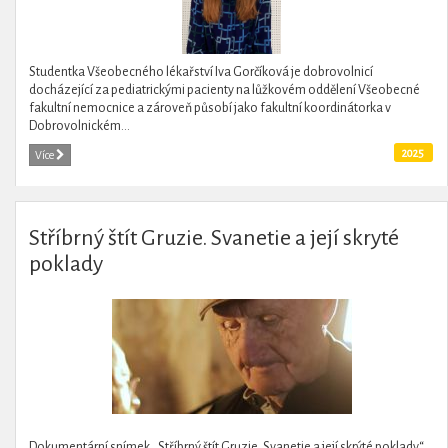
Studentka Všeobecného lékařství Iva Gorčíková je dobrovolnicí
docházející za pediatrickými pacienty na lůžkovém oddělení Všeobecné
fakultní nemocnice a zároveň působí jako fakultní koordinátorka v
Dobrovolnickém...
2025
Více
Stříbrný štít Gruzie. Svanetie a její skryté
poklady
Dokumentární snímek „Stříbrný štít Gruzie. Svanetie a její skrýté poklady“