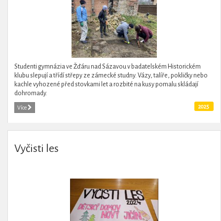
Studenti gymnázia ve Žďáru nad Sázavou v badatelském Historickém
klubu slepují a třídí střepy ze zámecké studny. Vázy, talíře, pokličky nebo
kachle vyhozené před stovkami let a rozbité na kusy pomalu skládají
dohromady.
2025
Více
Vyčisti les