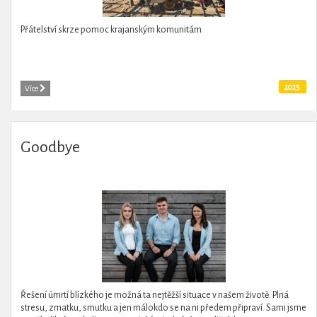
Přátelství skrze pomoc krajanským komunitám
2025
Více
Goodbye
Řešení úmrtí blízkého je možná ta nejtěžší situace v našem životě. Plná
stresu, zmatku, smutku a jen málokdo se na ni předem připraví. Sami jsme