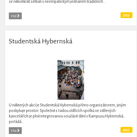
se několikrát setkali s neempatickým jednáním tradičních...
2025
Více
Studentská Hybernská
U některých akcí je Studentská Hybernská přímo organizátorem, jiným
poskytuje prostor. Společně s řadou sídlících spolků ve sdílených
kancelářích je plně integrovanou součástí dění v Kampusu Hybernská,
pořádá...
2025
Více