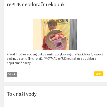
rePUK deodorační ekopuk
Přírodní ručně vyrobený puk ze směsi upcyklovaných stíracích losů, kávové
sedliny a esenciálních olejů. (MOTMAL) rePUK neutralizuje a pohlcuje
nepříjemné pachy.
2025
Více
Tok naší vody