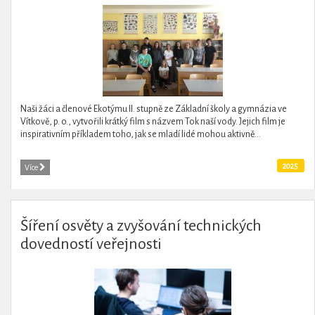
Naši žáci a členové Ekotýmu II. stupně ze Základní školy a gymnázia ve
Vítkově, p. o., vytvořili krátký film s názvem Tok naší vody. Jejich film je
inspirativním příkladem toho, jak se mladí lidé mohou aktivně...
2025
Více
Šíření osvěty a zvyšování technických
dovedností veřejnosti