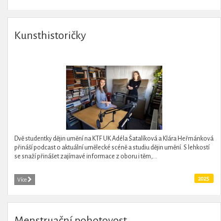
Kunsthistoričky
Dvě studentky dějin umění na KTF UK Adéla Šatalíková a Klára Heřmánková
přináší podcast o aktuální umělecké scéně a studiu dějin umění. S lehkostí
se snaží přinášet zajímavé informace z oboru i těm,...
2025
Více
Menstruační pohotovost