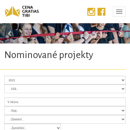
Předchozí
Dalš
Nominované projekty