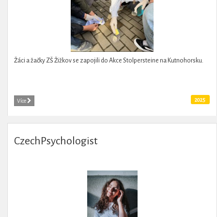
Žáci a žačky ZŠ Žižkov se zapojili do Akce Stolpersteine na Kutnohorsku.
2025
Více
CzechPsychologist