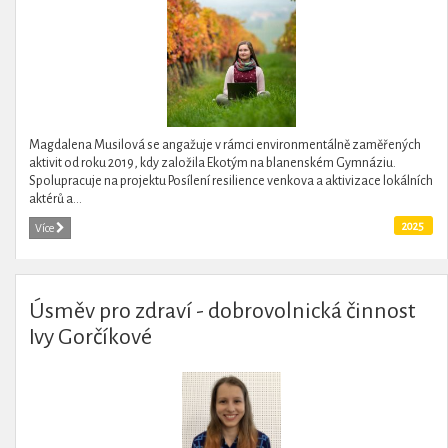
Magdalena Musilová se angažuje v rámci environmentálně zaměřených
aktivit od roku 2019, kdy založila Ekotým na blanenském Gymnáziu.
Spolupracuje na projektu Posílení resilience venkova a aktivizace lokálních
aktérů a...
2025
Více
Úsměv pro zdraví - dobrovolnická činnost
Ivy Gorčíkové