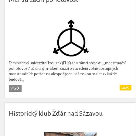
Feministický univerzitní kroužek (FUK) se v rámci projektu „menstruační
pohotovost" už druhým rokem snaží o zavedení volně dostupných
menstruačních potřeb na alespoň jednu dámskou toaletu v každé
budově...
2025
Více
Historický klub Žďár nad Sázavou