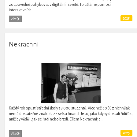
zodpovědně pohybovat v digitálním světě. To děláme pomocí
interaktivních...
2025
Více
Nekrachni
Každý rok opustí střední školy 78 000 studentů. Více než 60 % z nich však
nemá dostatečné znalosti ze světa financí. Je to, jako kdyby dostali řidičák,
aniž by věděli, jak se řadí nebo brzdí. Cílem Nekrachni je...
2025
Více