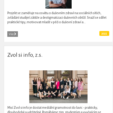
Projekt se zaměřuje na osvětu o duševním zdraví na sociálních sítích,
zvládání studijní zátěže a destigmatizaci duševních obtíží. Snaží se sdílet
praktické tipy, motivovat mladé v péči o duševní zdraví a...
2025
Více
Zvol si info, z.s.
Misí Zvol si info je dostat mediální gramotnost do lavic - prakticky,
dlouhodobě a udržitelně. Pomáháme zjm. studentům a vyučujícím se