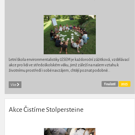
Letní škola environmentalistiky LESEM je každoroční zážitková, vzdělávací
akce pro lidi ve středoškolském věku, jimž záleží na našem vztahu k
životnímu prostředí i sobě navzájem, chtějí poznat podobně...
Finalisté
2025
Více
Akce Čistíme Stolpersteine