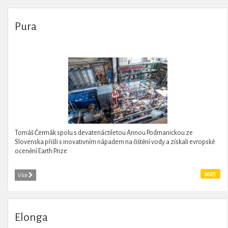
Pura
Tomáš Čermák spolu s devatenáctiletou Annou Podmanickou ze
Slovenska přišli s inovativním nápadem na čištění vody a získali evropské
ocenění Earth Prize.
2025
Více
Elonga