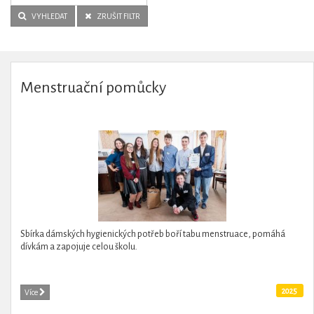
VYHLEDAT
ZRUŠIT FILTR
Menstruační pomůcky
Sbírka dámských hygienických potřeb boří tabu menstruace, pomáhá
dívkám a zapojuje celou školu.
2025
Více