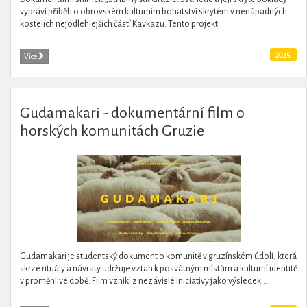
vypráví příběh o obrovském kulturním bohatství skrytém v nenápadných
kostelích nejodlehlejších částí Kavkazu. Tento projekt...
2025
Více
Gudamakari - dokumentární film o
horských komunitách Gruzie
Gudamakari je studentský dokument o komunitě v gruzínském údolí, která
skrze rituály a návraty udržuje vztah k posvátným místům a kulturní identitě
v proměnlivé době. Film vznikl z nezávislé iniciativy jako výsledek...