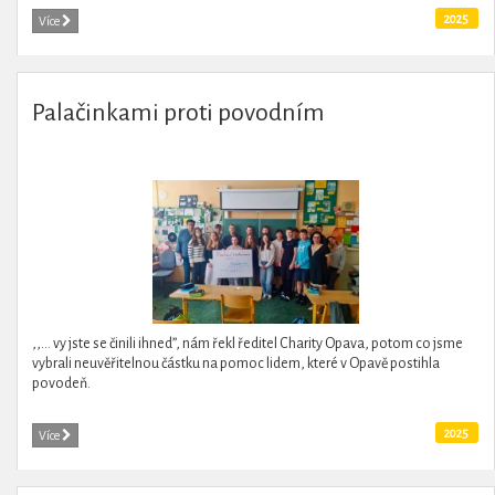
2025
Více
Palačinkami proti povodním
,,... vy jste se činili ihned”, nám řekl ředitel Charity Opava, potom co jsme
vybrali neuvěřitelnou částku na pomoc lidem, které v Opavě postihla
povodeň.
2025
Více