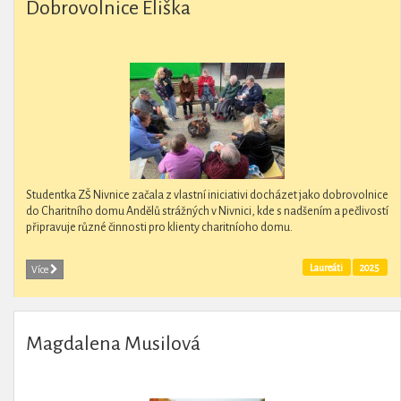
Dobrovolnice Eliška
Studentka ZŠ Nivnice začala z vlastní iniciativi docházet jako dobrovolnice
do Charitního domu Andělů strážných v Nivnici, kde s nadšením a pečlivostí
připravuje různé činnosti pro klienty charitníoho domu.
Laureáti
2025
Více
Magdalena Musilová