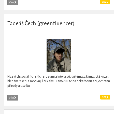
2025
Více
Tadeáš Čech (greenfluencer)
Na svých sociálních sítích srozumitelně vysvětluji témata klimatické krize,
hledám řešení a motivuji lidi k akci. Zaměřuji se na dekarbonizaci, ochranu
přírody a osvětu.
2025
Více