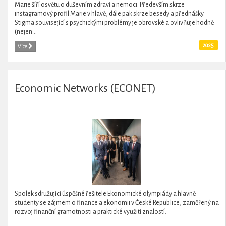
Marie šíří osvětu o duševním zdraví a nemoci. Především skrze
instagramový profil Marie v hlavě, dále pak skrze besedy a přednášky.
Stigma související s psychickými problémy je obrovské a ovlivňuje hodně
(nejen...
2025
Více
Economic Networks (ECONET)
Spolek sdružující úspěšné řešitele Ekonomické olympiády a hlavně
studenty se zájmem o finance a ekonomii v České Republice, zaměřený na
rozvoj finanční gramotnosti a praktické využití znalostí.