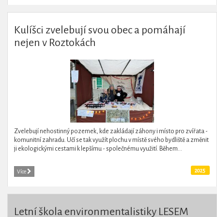
Kulíšci zvelebují svou obec a pomáhají
nejen v Roztokách
Zvelebují nehostinný pozemek, kde zakládají záhony i místo pro zvířata -
komunitní zahradu. Učí se tak využít plochu v místě svého bydliště a změnit
ji ekologickými cestami k lepšímu - společnému využití. Během...
2025
Více
Letní škola environmentalistiky LESEM