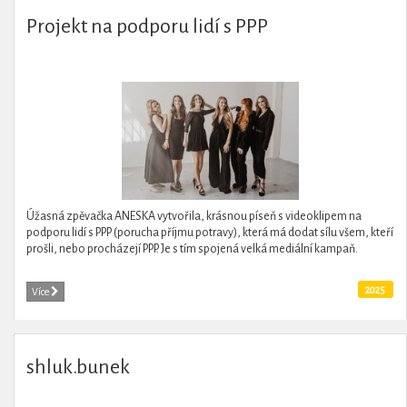
Projekt na podporu lidí s PPP
Úžasná zpěvačka ANESKA vytvořila, krásnou píseň s videoklipem na
podporu lidí s PPP (porucha příjmu potravy), která má dodat sílu všem, kteří
prošli, nebo procházejí PPP. Je s tím spojená velká mediální kampaň.
2025
Více
shluk.bunek