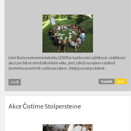
Letní škola environmentalistiky LESEM je každoroční zážitková, vzdělávací
akce pro lidi ve středoškolském věku, jimž záleží na našem vztahu k
životnímu prostředí i sobě navzájem, chtějí poznat podobně...
Finalisté
2025
Více
Akce Čistíme Stolpersteine