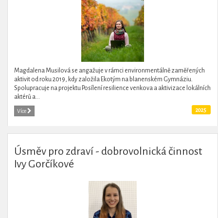
Magdalena Musilová se angažuje v rámci environmentálně zaměřených
aktivit od roku 2019, kdy založila Ekotým na blanenském Gymnáziu.
Spolupracuje na projektu Posílení resilience venkova a aktivizace lokálních
aktérů a...
2025
Více
Úsměv pro zdraví - dobrovolnická činnost
Ivy Gorčíkové