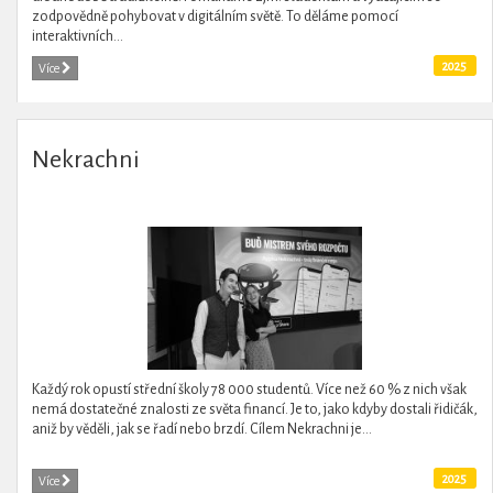
zodpovědně pohybovat v digitálním světě. To děláme pomocí
interaktivních...
2025
Více
Nekrachni
Každý rok opustí střední školy 78 000 studentů. Více než 60 % z nich však
nemá dostatečné znalosti ze světa financí. Je to, jako kdyby dostali řidičák,
aniž by věděli, jak se řadí nebo brzdí. Cílem Nekrachni je...
2025
Více