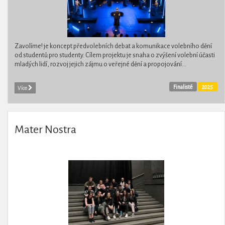
Zavolíme! je koncept předvolebních debat a ​​komunikace volebního dění
od studentů pro studenty. Cílem projektu je snaha o zvýšení volební účasti
mladých lidí, rozvoj jejich zájmu o veřejné dění a propojování...
Finalisté
2025
Více
Mater Nostra