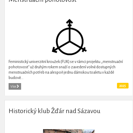
Feministický univerzitní kroužek (FUK) se v rámci projektu „menstruační
pohotovost" už druhým rokem snaží o zavedení volně dostupných
menstruačních potřeb na alespoň jednu dámskou toaletu v každé
budově...
2025
Více
Historický klub Žďár nad Sázavou