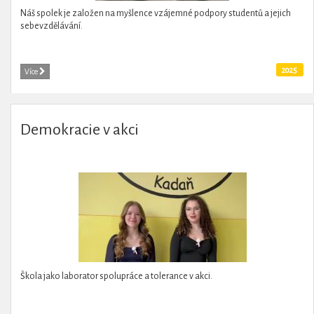
Náš spolek je založen na myšlence vzájemné podpory studentů a jejich
sebevzdělávání.
2025
Více
Demokracie v akci
Škola jako laborator spolupráce a tolerance v akci.