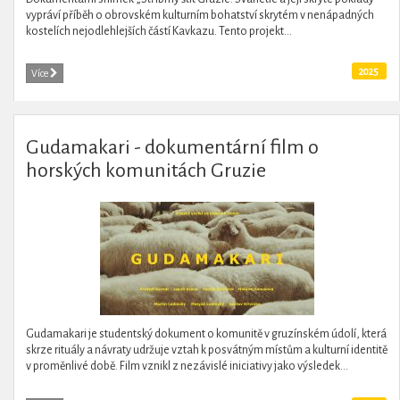
vypráví příběh o obrovském kulturním bohatství skrytém v nenápadných
kostelích nejodlehlejších částí Kavkazu. Tento projekt...
2025
Více
Gudamakari - dokumentární film o
horských komunitách Gruzie
Gudamakari je studentský dokument o komunitě v gruzínském údolí, která
skrze rituály a návraty udržuje vztah k posvátným místům a kulturní identitě
v proměnlivé době. Film vznikl z nezávislé iniciativy jako výsledek...