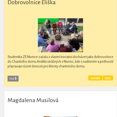
Dobrovolnice Eliška
Studentka ZŠ Nivnice začala z vlastní iniciativi docházet jako dobrovolnice
do Charitního domu Andělů strážných v Nivnici, kde s nadšením a pečlivostí
připravuje různé činnosti pro klienty charitníoho domu.
Laureáti
2025
Více
Magdalena Musilová