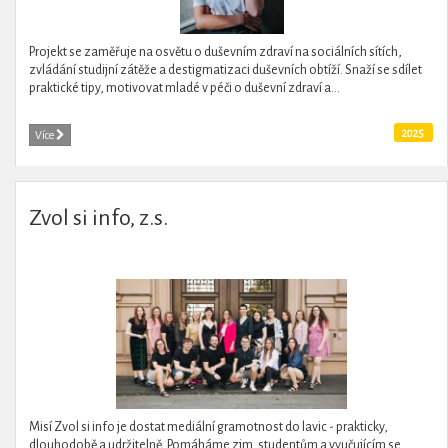
Projekt se zaměřuje na osvětu o duševním zdraví na sociálních sítích,
zvládání studijní zátěže a destigmatizaci duševních obtíží. Snaží se sdílet
praktické tipy, motivovat mladé v péči o duševní zdraví a...
2025
Více
Zvol si info, z.s.
Misí Zvol si info je dostat mediální gramotnost do lavic - prakticky,
dlouhodobě a udržitelně. Pomáháme zjm. studentům a vyučujícím se