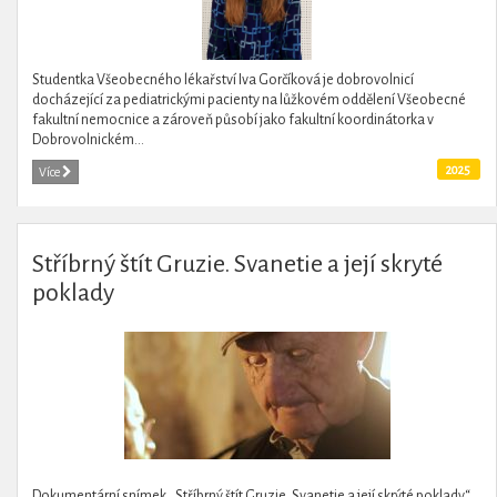
Studentka Všeobecného lékařství Iva Gorčíková je dobrovolnicí
docházející za pediatrickými pacienty na lůžkovém oddělení Všeobecné
fakultní nemocnice a zároveň působí jako fakultní koordinátorka v
Dobrovolnickém...
2025
Více
Stříbrný štít Gruzie. Svanetie a její skryté
poklady
Dokumentární snímek „Stříbrný štít Gruzie. Svanetie a její skrýté poklady“