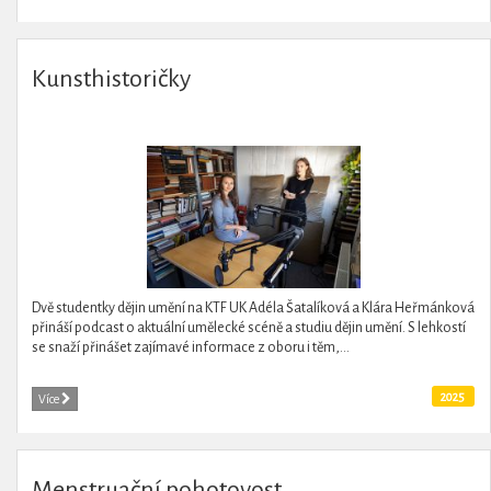
Kunsthistoričky
Dvě studentky dějin umění na KTF UK Adéla Šatalíková a Klára Heřmánková
přináší podcast o aktuální umělecké scéně a studiu dějin umění. S lehkostí
se snaží přinášet zajímavé informace z oboru i těm,...
2025
Více
Menstruační pohotovost