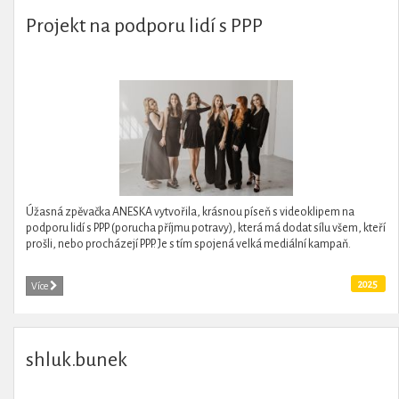
Projekt na podporu lidí s PPP
Úžasná zpěvačka ANESKA vytvořila, krásnou píseň s videoklipem na
podporu lidí s PPP (porucha příjmu potravy), která má dodat sílu všem, kteří
prošli, nebo procházejí PPP. Je s tím spojená velká mediální kampaň.
2025
Více
shluk.bunek