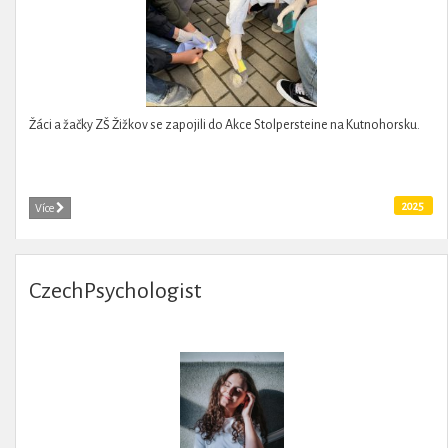
Žáci a žačky ZŠ Žižkov se zapojili do Akce Stolpersteine na Kutnohorsku.
2025
Více
CzechPsychologist