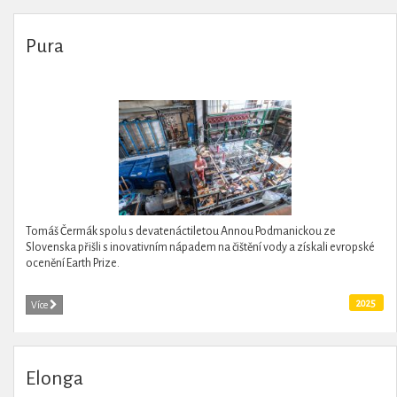
Pura
Tomáš Čermák spolu s devatenáctiletou Annou Podmanickou ze
Slovenska přišli s inovativním nápadem na čištění vody a získali evropské
ocenění Earth Prize.
2025
Více
Elonga