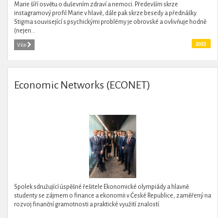
Marie šíří osvětu o duševním zdraví a nemoci. Především skrze
instagramový profil Marie v hlavě, dále pak skrze besedy a přednášky.
Stigma související s psychickými problémy je obrovské a ovlivňuje hodně
(nejen...
2025
Více
Economic Networks (ECONET)
Spolek sdružující úspěšné řešitele Ekonomické olympiády a hlavně
studenty se zájmem o finance a ekonomii v České Republice, zaměřený na
rozvoj finanční gramotnosti a praktické využití znalostí.