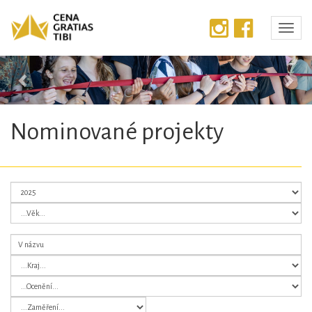
Předchozí
Dalš
Nominované projekty