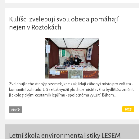
Kulíšci zvelebují svou obec a pomáhají
nejen v Roztokách
Zvelebují nehostinný pozemek, kde zakládají záhony i místo pro zvířata -
komunitní zahradu. Učí se tak využít plochu v místě svého bydliště a změnit
ji ekologickými cestami k lepšímu - společnému využití. Během...
2025
Více
Letní škola environmentalistiky LESEM