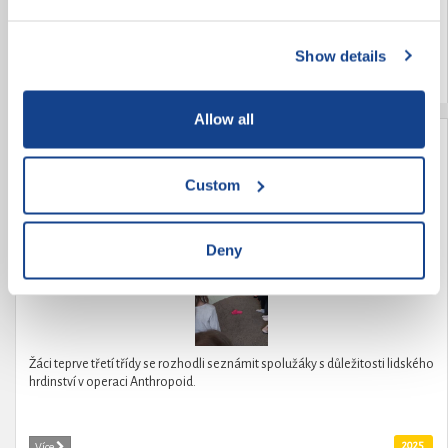
Show details
2025
Více
Allow all
Seznámení s hrdinstvím Anthropoid
Custom
Deny
Žáci teprve třetí třídy se rozhodli seznámit spolužáky s důležitosti lidského
hrdinství v operaci Anthropoid.
2025
Více