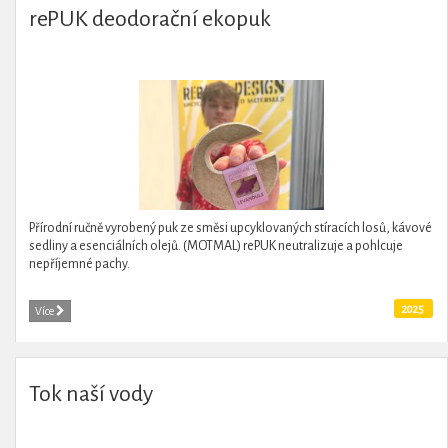
rePUK deodorační ekopuk
Přírodní ručně vyrobený puk ze směsi upcyklovaných stíracích losů, kávové
sedliny a esenciálních olejů. (MOTMAL) rePUK neutralizuje a pohlcuje
nepříjemné pachy.
2025
Více
Tok naší vody