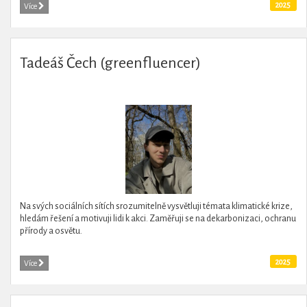
2025
Více
Tadeáš Čech (greenfluencer)
Na svých sociálních sítích srozumitelně vysvětluji témata klimatické krize,
hledám řešení a motivuji lidi k akci. Zaměřuji se na dekarbonizaci, ochranu
přírody a osvětu.
2025
Více