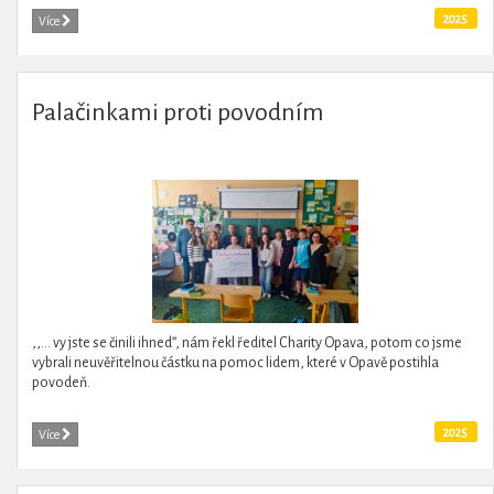
2025
Více
Palačinkami proti povodním
,,... vy jste se činili ihned”, nám řekl ředitel Charity Opava, potom co jsme
vybrali neuvěřitelnou částku na pomoc lidem, které v Opavě postihla
povodeň.
2025
Více