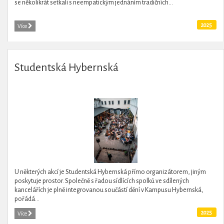
se několikrát setkali s neempatickým jednáním tradičních...
2025
Více
Studentská Hybernská
U některých akcí je Studentská Hybernská přímo organizátorem, jiným
poskytuje prostor. Společně s řadou sídlících spolků ve sdílených
kancelářích je plně integrovanou součástí dění v Kampusu Hybernská,
pořádá...
2025
Více