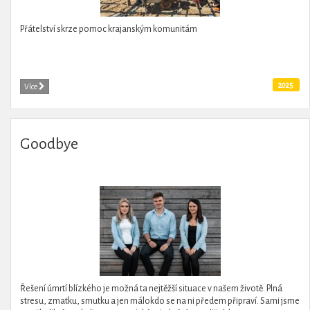
Přátelství skrze pomoc krajanským komunitám
2025
Více
Goodbye
Řešení úmrtí blízkého je možná ta nejtěžší situace v našem životě. Plná
stresu, zmatku, smutku a jen málokdo se na ni předem připraví. Sami jsme