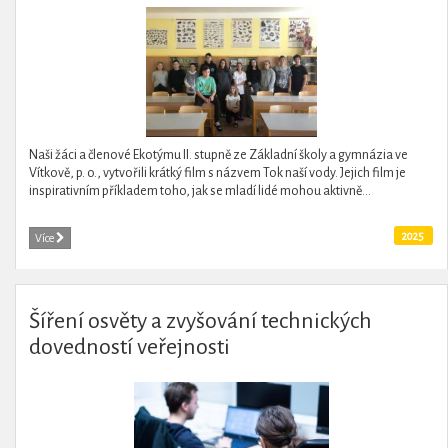
Naši žáci a členové Ekotýmu II. stupně ze Základní školy a gymnázia ve
Vítkově, p. o., vytvořili krátký film s názvem Tok naší vody. Jejich film je
inspirativním příkladem toho, jak se mladí lidé mohou aktivně...
2025
Více
Šíření osvěty a zvyšování technických
dovedností veřejnosti