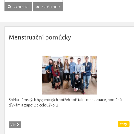
VYHLEDAT
ZRUŠIT FILTR
Menstruační pomůcky
Sbírka dámských hygienických potřeb boří tabu menstruace, pomáhá
dívkám a zapojuje celou školu.
2025
Více