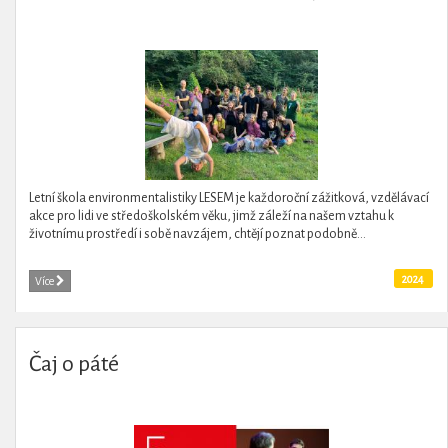
Letní škola environmentalistiky LESEM je každoroční zážitková, vzdělávací
akce pro lidi ve středoškolském věku, jimž záleží na našem vztahu k
životnímu prostředí i sobě navzájem, chtějí poznat podobně...
2024
Více
Čaj o páté