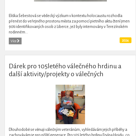
Eliška Šebestová se vědecký výzkum v kontextu holocaustu rozhodla
přenést do veřejného prostoru města za pomocí pietního aktu čtení jmen
90ti identifikovaných osob z Liberce, jež byly internovány v Terezínském
rodinném...
2024
Více
Dárek pro 105letého válečného hrdinu a
další aktivity/projekty o válečných
veteránech
Dlouhodobě se věnuji válečným veteránům, vyhledávám jejich příběhy a
zachovávám je pro příští generace. Pro 105 letého hrdinu Ervína Hoidu, co