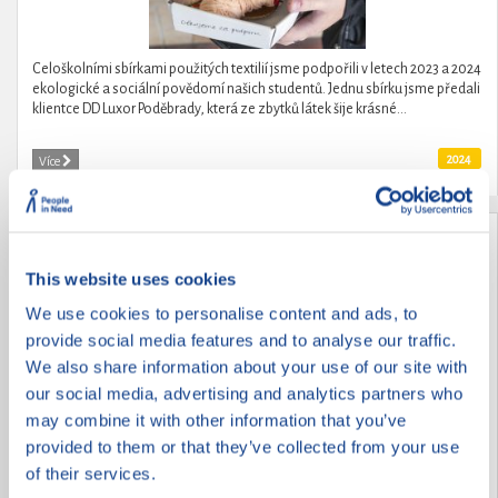
Celoškolními sbírkami použitých textilií jsme podpořili v letech 2023 a 2024
ekologické a sociální povědomí našich studentů. Jednu sbírku jsme předali
klientce DD Luxor Poděbrady, která ze zbytků látek šije krásné...
2024
Více
Vysokoškolský klub SKLEP.
This website uses cookies
We use cookies to personalise content and ads, to
provide social media features and to analyse our traffic.
We also share information about your use of our site with
our social media, advertising and analytics partners who
may combine it with other information that you’ve
provided to them or that they’ve collected from your use
of their services.
Vysokoškolský klub SKLEP. vytváří komunitu mladých lidí (především