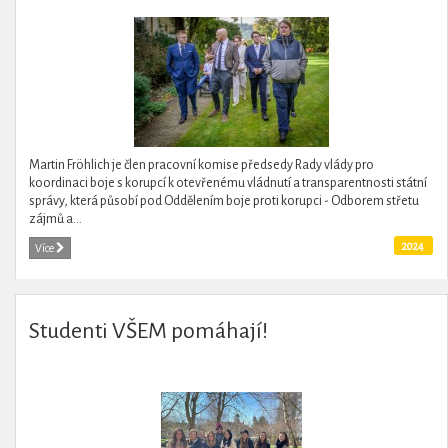
vládnutí a transparentnosti státní správy
Martin Fröhlich je člen pracovní komise předsedy Rady vlády pro
koordinaci boje s korupcí k otevřenému vládnutí a transparentnosti státní
správy, která působí pod Oddělením boje proti korupci - Odborem střetu
zájmů a...
2024
Více
Studenti VŠEM pomáhají!