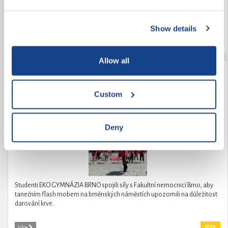
studentů SŠ a VŠ) a dává prostor k jejich dalšímu rozvoji. Klub je otevřený
všem lidem, kteří hledají své místo ve společnosti a nabízí...
Show details
2024
Více
Allow all
Kvarty tančí pro život
Custom
Deny
Studenti EKO GYMNÁZIA BRNO spojili síly s Fakultní nemocnicí Brno, aby
tanečním flash mobem na brněnských náměstích upozornili na důležitost
darování krve.
2024
Více