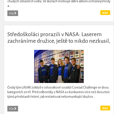
chudých oblastech světa. Ve školách motivuje děti k aktivní ochraně přírody
a...
2024
Více
Středoškoláci prorazili v NASA: Laserem
zachráníme družice, ještě to nikdo nezkusil,
říká 16letý student
Český tým LASAR zvítězil v celosvětové soutěži Conrad Challenge ve dvou
kategoriích ze tří. Před odborníky z NASA a v konkurenci více než dvou tisíc
týmů představili řešení, jak restartovat nekomunikující družice...
2024
Více