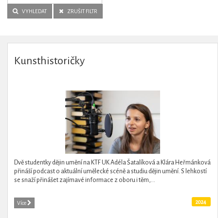
VYHLEDAT
ZRUŠIT FILTR
Kunsthistoričky
Dvě studentky dějin umění na KTF UK Adéla Šatalíková a Klára Heřmánková
přináší podcast o aktuální umělecké scéně a studiu dějin umění. S lehkostí
se snaží přinášet zajímavé informace z oboru i těm,...
2024
Více