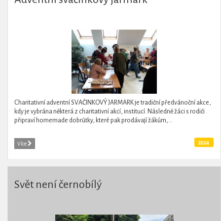
Charitativní adventní SVAČINKOVÝ JARMARK je tradiční předvánoční akce,
kdy je vybrána některá z charitativní akcí, institucí. Následně žáci s rodiči
připraví homemade dobrůtky, které pak prodávají žákům,...
2024
Více
Svět není černobílý