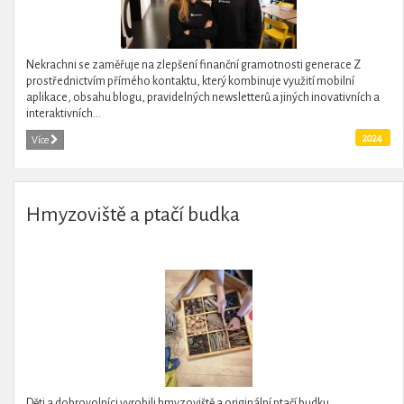
Nekrachni se zaměřuje na zlepšení finanční gramotnosti generace Z
prostřednictvím přímého kontaktu, který kombinuje využití mobilní
aplikace, obsahu blogu, pravidelných newsletterů a jiných inovativních a
interaktivních...
2024
Více
Hmyzoviště a ptačí budka
Děti a dobrovolníci vyrobili hmyzoviště a originální ptačí budku.