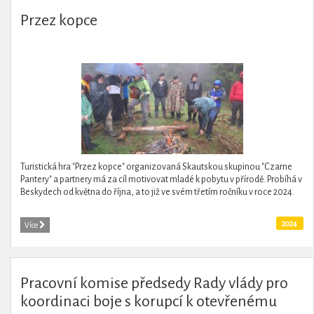
Przez kopce
Turistická hra "Przez kopce" organizovaná Skautskou skupinou "Czarne
Pantery" a partnery má za cíl motivovat mladé k pobytu v přírodě. Probíhá v
Beskydech od května do října, a to již ve svém třetím ročníku v roce 2024.
2024
Více
Pracovní komise předsedy Rady vlády pro
koordinaci boje s korupcí k otevřenému