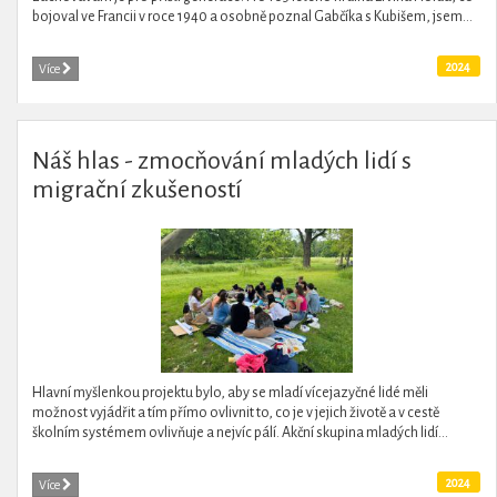
bojoval ve Francii v roce 1940 a osobně poznal Gabčíka s Kubišem, jsem...
2024
Více
Náš hlas - zmocňování mladých lidí s
migrační zkušeností
Hlavní myšlenkou projektu bylo, aby se mladí vícejazyčné lidé měli
možnost vyjádřit a tím přímo ovlivnit to, co je v jejich životě a v cestě
školním systémem ovlivňuje a nejvíc pálí. Akční skupina mladých lidí...
2024
Více