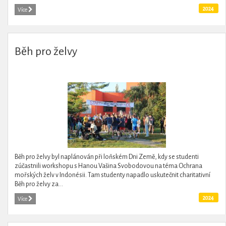
2024
Více
Běh pro želvy
Běh pro želvy byl naplánován při loňském Dni Země, kdy se studenti
zúčastnili workshopu s Hanou Vašina Svobodovou na téma Ochrana
mořských želv v Indonésii. Tam studenty napadlo uskutečnit charitativní
Běh pro želvy za...
2024
Více