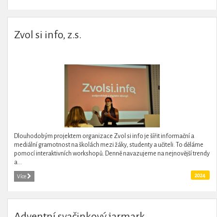
Zvol si info, z.s.
Dlouhodobým projektem organizace Zvol si info je šířit informační a
mediální gramotnost na školách mezi žáky, studenty a učiteli. To děláme
pomocí interaktivních workshopů. Denně navazujeme na nejnovější trendy
a...
2024
Více
Adventní svačinkový jarmark