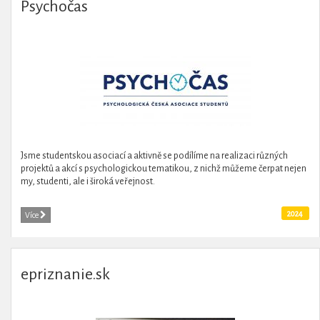
Psychočas
Jsme studentskou asociací a aktivně se podílíme na realizaci různých
projektů a akcí s psychologickou tematikou, z nichž můžeme čerpat nejen
my, studenti, ale i široká veřejnost.
2024
Více
epriznanie.sk