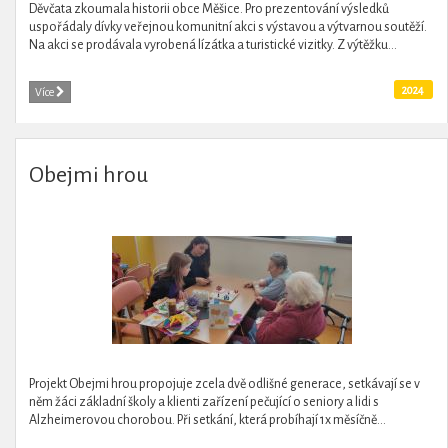
Děvčata zkoumala historii obce Měšice. Pro prezentování výsledků
uspořádaly dívky veřejnou komunitní akci s výstavou a výtvarnou soutěží.
Na akci se prodávala vyrobená lízátka a turistické vizitky. Z výtěžku...
2024
Více
Obejmi hrou
Projekt Obejmi hrou propojuje zcela dvě odlišné generace, setkávají se v
něm žáci základní školy a klienti zařízení pečující o seniory a lidi s
Alzheimerovou chorobou. Při setkání, která probíhají 1x měsíčně...