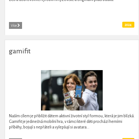
2024
Více
gamifit
Naším cílem je přiblížit dětem aktivní životní styl formou, která je jim blízká.
Gamifit je jedinečná mobilní hra, v rámci které děti prochází herními
příběhy, bojují s nepřáteli a vylepšují si avatara...