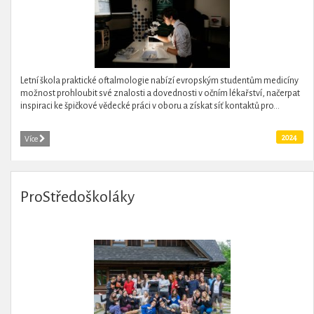
Letní škola praktické oftalmologie nabízí evropským studentům medicíny
možnost prohloubit své znalosti a dovednosti v očním lékařství, načerpat
inspiraci ke špičkové vědecké práci v oboru a získat síť kontaktů pro...
2024
Více
ProStředoškoláky