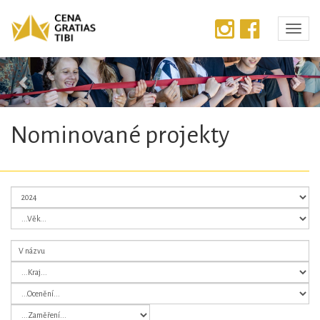
Předchozí
Dalš
Nominované projekty