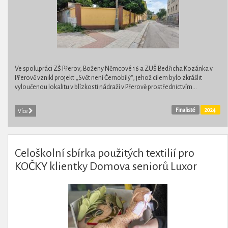
Ve spolupráci ZŠ Přerov, Boženy Němcové 16 a ZUŠ Bedřicha Kozánka v
Přerově vznikl projekt „Svět není Černobílý“, jehož cílem bylo zkrášlit
vyloučenou lokalitu v blízkosti nádraží v Přerově prostřednictvím...
Finalisté
2024
Více
Celoškolní sbírka použitých textilií pro
KOČKY klientky Domova seniorů Luxor
Poděbrady