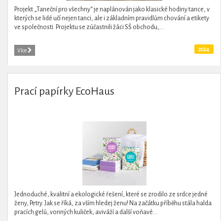
Projekt „Taneční pro všechny“ je naplánován jako klasické hodiny tance, v
kterých se lidé učí nejen tanci, ale i základním pravidlům chování a etikety
ve společnosti. Projektu se zúčastnili žáci SŠ obchodu,...
2024
Více
Prací papírky EcoHaus
Jednoduché, kvalitní a ekologické řešení, které se zrodilo ze srdce jedné
ženy, Petry. Jak se říká, za vším hledej ženu! Na začátku příběhu stála halda
pracích gelů, vonných kuliček, aviváží a další voňavé...