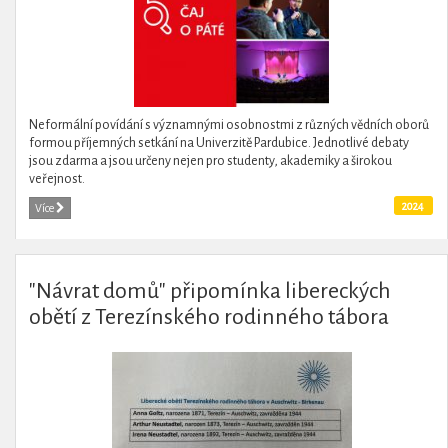
Neformální povídání s významnými osobnostmi z různých vědních oborů
formou příjemných setkání na Univerzitě Pardubice. Jednotlivé debaty
jsou zdarma a jsou určeny nejen pro studenty, akademiky a širokou
veřejnost.
2024
Více
"Návrat domů" připomínka libereckých
obětí z Terezínského rodinného tábora
Auschwitz -Birkenau