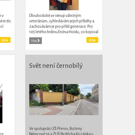
m v
Dlouhodobě se věnuji válečným
nést do
veteránům, vyhledávám jejich příběhy a
cí
zachovávám je pro příští generace. Pro
105 letého hrdinu Ervína Hoidu, co bojoval
 byly
ve Francii v roce 1940 a osobně poznal
2024
2024
Více
m...
Gabčíka s Kubišem, jsem...
Svět není černobílý
Ve spolupráci ZŠ Přerov, Boženy
ce,
Němcové 16 a ZUŠ Bedřicha Kozánka v