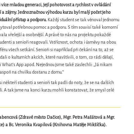
více mladou generaci, její pohotovost a rychlost v ovládání
ání a zájmy. Jednoznačnou výhodou kurzu byl malý počet jeho
iduální přístup a podporu.
Každý student se tak věnoval jednomu
toval potřebnou pomoc a podporu. S tím souvisí také komorní
ala vřelejší a osobnější. A právě to nás na projektu pokaždé
studenti a senioři reagovali. Vstřícnost, ochota i úsměvy na obou
ru všech setkání. Senioři si například při čekání na to, až se
li o kulturních akcích, které navštívili, o tom, co rádi dělají,
ci What's App apod. Nejednou jsme také zaslechli: „Já nikam
 aspoň na chvilku dostanu z domu.“
i někteří studenti a senioři tak padli do noty, že se na dalších
i. A tak jsme na konci kurzu mohli konstatovat, že smysl celé
rabencová (Zdravé město Dačice), Mgr. Petra Mašátová a Mgr.
) a Bc. Veronika Kvapilová (Knihovna Matěje Mikšíčka).