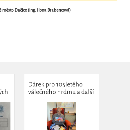
 město Dačice (Ing. Ilona Brabencová)
Dárek pro 105letého
ých
válečného hrdinu a další
aktivity/projekty o
válečných veteránech