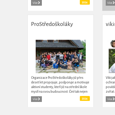
přinášet zajímavé informace z oboru i
začal
2024
Více
Více
těm,...
pokrač
ProStředoškoláky
vik
Organizace ProStředoškoláky již přes
Viki j
deset let propojuje, podporuje a motivuje
ochran
aktivní studenty, kteří již na střední škole
pověd
myslí na svou budoucnost. Činí tak nejen
zvířat
pomocí soutěže Středoškolák roku,
oblast
2024
Více
Více
Databáze...
k aktiv