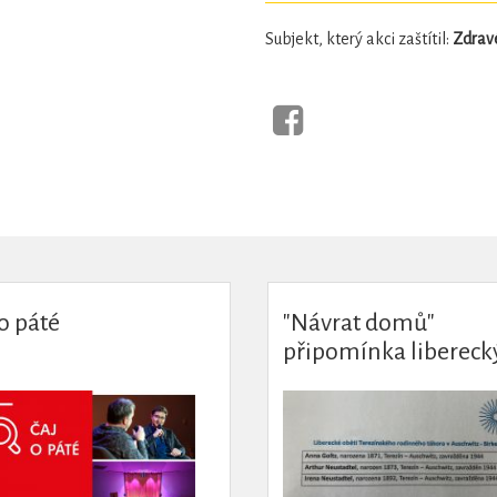
Subjekt, který akci zaštítil:
Zdravé
o páté
"Návrat domů"
připomínka libereck
obětí z Terezínského
rodinného tábora
Auschwitz -Birkenau