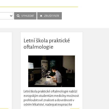
VYHLEDAT
ZRUŠIT FILTR
Letní škola praktické
oftalmologie
Letní škola praktické oftalmologie nabízí
evropským studentům medicíny možnost
prohloubit své znalosti a dovednosti v
očním lékařství, načerpat inspiraci ke