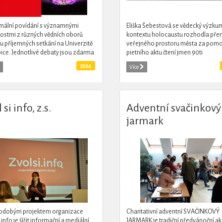
mální povídání s významnými
Eliška Šebestová se vědecký výzku
stmi z různých vědních oborů
kontextu holocaustu rozhodla pře
 příjemných setkání na Univerzitě
veřejného prostoru města za pomo
ice. Jednotlivé debaty jsou zdarma
pietního aktu čtení jmen 90ti
 určeny nejen pro studenty,
identifikovaných osob z Liberce, jež
2024
Více
iky a širokou veřejnost.
internovány v Terezínském rodinné
 si info, z.s.
Adventní svačinkový
jarmark
odobým projektem organizace
Charitativní adventní SVAČINKOVÝ
 info je šířit informační a mediální
JARMARK je tradiční předvánoční ak