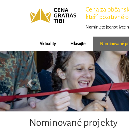
Cena za občansko
kteří pozitivně o
Nominujte jednotlivce n
Aktuality
Hlasujte
Nominované pr
Předchozí
Nominované projekty