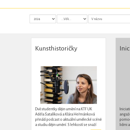
Kunsthistoričky
Inic
Dvě studentky dějin umění na KTF UK
Inicia
Adéla Šatalíková a Klára Heřmánková
angaž
přináší podcast o aktuální umělecké scéně
pomocí
a studiu dějin umění. S lehkostí se snaží
lidmi a