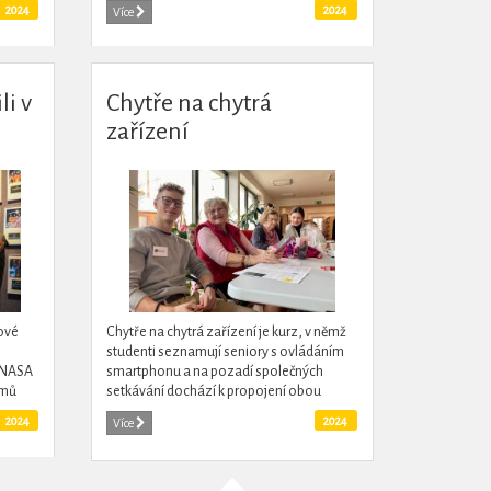
špičkové vědecké práci v oboru a získat síť
2024
2024
Více
kontaktů pro...
li v
Chytře na chytrá
zařízení
il,
ové
Chytře na chytrá zařízení je kurz, v němž
studenti seznamují seniory s ovládáním
z NASA
smartphonu a na pozadí společných
ýmů
setkávání dochází k propojení obou
generací. Na projektu spolupracují Zdravé
2024
2024
Více
město Dačice, Knihovna...