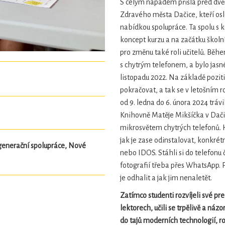
S celým nápadem přišla před dvě
Zdravého města Dačice, kteří osl
nabídkou spolupráce. Ta spolu s 
koncept kurzu a na začátku školní
pro změnu také roli učitelů. Běhe
s chytrým telefonem, a bylo jasné
listopadu 2022. Na základě poziti
pokračovat, a tak se v letošním r
od 9. ledna do 6. února 2024 trá
Knihovně Matěje Mikšíčka v Dačic
mikrosvětem chytrých telefonů. H
jak je zase odinstalovat, konkrét
generační spolupráce, Nové
nebo IDOS. Stáhli si do telefonu 
fotografií třeba přes WhatsApp.
je odhalit a jak jim nenaletět.
Zatímco studenti rozvíjeli své p
lektorech, učili se trpělivě a náz
do tajů moderních technologií, r