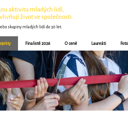
u aktivitu mladých lidí,
vlivňují život ve společnosti.
ebo skupiny mladých lidí do 30 let.
ojekty
Finalisté 2026
O ceně
Laureáti
Foto