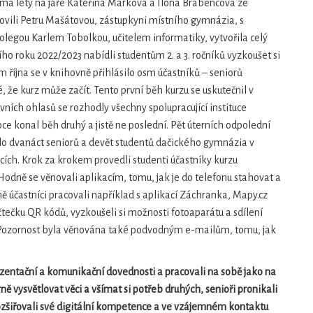
ma lety na jaře Kateřina Marková a Ilona Brabencová ze
ovili Petru Mašátovou, zástupkyni místního gymnázia, s
kolegou Karlem Tobolkou, učitelem informatiky, vytvořila celý
ho roku 2022/2023 nabídli studentům 2. a 3. ročníků vyzkoušet si
m října se v knihovně přihlásilo osm účastníků – seniorů
, že kurz může začít. Tento první běh kurzu se uskutečnil v
vních ohlasů se rozhodly všechny spolupracující instituce
oce konal běh druhý a jistě ne poslední. Pět úterních odpolední
vilo dvanáct seniorů a devět studentů dačického gymnázia v
ích. Krok za krokem provedli studenti účastníky kurzu
odně se věnovali aplikacím, tomu, jak je do telefonu stahovat a
ně účastníci pracovali například s aplikací Záchranka, Mapy.cz
čtečku QR kódů, vyzkoušeli si možnosti fotoaparátu a sdílení
 Pozornost byla věnována také podvodným e-mailům, tomu, jak
rezentační a komunikační dovednosti a pracovali na sobě jako na
orně vysvětlovat věci a všímat si potřeb druhých, senioři pronikali
ozšiřovali své digitální kompetence a ve vzájemném kontaktu