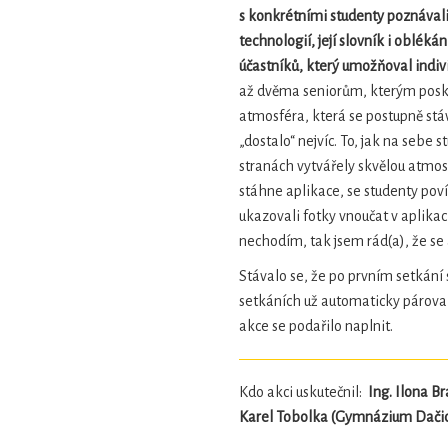
s konkrétními studenty poznávali 
technologií, její slovník i oblék
účastníků, který umožňoval indiv
až dvěma seniorům, kterým posky
atmosféra, která se postupně stáv
„dostalo“ nejvíc. To, jak na sebe 
stranách vytvářely skvělou atmosfé
stáhne aplikace, se studenty povída
ukazovali fotky vnoučat v aplika
nechodím, tak jsem rád(a), že se
Stávalo se, že po prvním setkání s
setkáních už automaticky pároval
akce se podařilo naplnit.
Kdo akci uskutečnil:
Ing. Ilona B
Karel Tobolka (Gymnázium Dačice