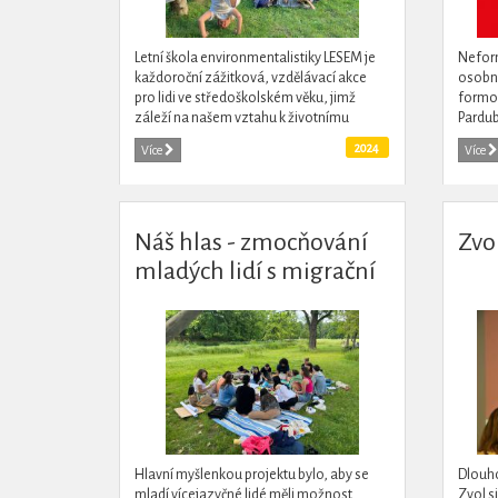
Letní škola environmentalistiky LESEM je
Nefor
každoroční zážitková, vzdělávací akce
osobno
pro lidi ve středoškolském věku, jimž
formou
záleží na našem vztahu k životnímu
Pardub
prostředí i sobě navzájem, chtějí poznat
a jsou
2024
Více
Více
podobně...
akadem
Náš hlas - zmocňování
Zvol
mladých lidí s migrační
zkušeností
Hlavní myšlenkou projektu bylo, aby se
Dlouh
mladí vícejazyčné lidé měli možnost
Zvol si