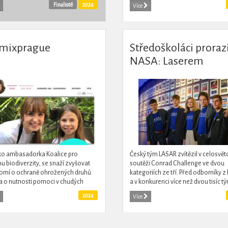
a ke komunálním volbám,
Finalisté
2024
Více
ovala k prezidentským a nyní...
imixprague
Středoškoláci prorazi
NASA: Laserem
zachráníme družice,
ještě to nikdo nezkus
říká 16letý student
ako ambasadorka Koalice pro
Český tým LASAR zvítězil v celosvět
u biodiverzity, se snaží zvyšovat
soutěži Conrad Challenge ve dvou
omí o ochraně ohrožených druhů
kategoriích ze tří. Před odborníky 
 a o nutnosti pomoci v chudých
a v konkurenci více než dvou tisíc t
ech světa. Ve školách motivuje děti
představili řešení, jak restartovat
2024
Více
ní ochraně přírody a...
nekomunikující družice...