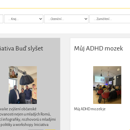
iativa Buď slyšet
Můj ADHD mozek
tiva ke zvýšení občanské
Můj ADHD mozek je
ovanosti nejen u mladých Romů,
 infografiky, rozhovorů s mladými
 politiky a workshopy. Iniciativa